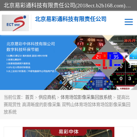
北京易彩通科技有限责任公司(2018ect.b2b168.com)主要提供陕西计时记分系统，全国统一热线：15611947915.北京易彩通科技有限责任公司有一支长期从事智能控制系统研发的高素质的队伍，具有嵌入式系统，视频系统、通信系统、网络系统，体育计时系统的知识和技能。强力打造体育比赛计时计分系统、智能升降旗系统、标准时钟系统、赛事编排及信息发布系统，为用户提供较新的，较廉价的，应用解决方案。
北京易彩通科技有限责任公司
记分系统
游泳计时系统
智能颁奖旗系统
GPS同步时钟系统
计时计分及成绩处理系统
计时记分系统
当前位置：
首页
>
供应商机
>
体育场馆影像采集回放系统
> 提高比
体育场馆影像采集回放系
游泳馆水下摄影采集救生
赛观赏性 高清晰度的影像采集 双鸭山体育场馆体育场馆影像采集回
放系统
统
系统
标准同步时钟系统
自动升旗系统