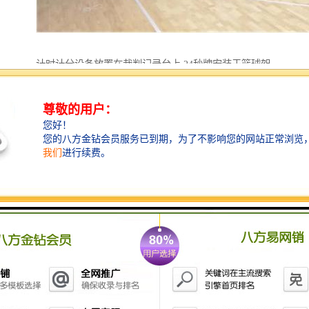
计时计分设备放置在裁判记录台上,24秒牌安装于篮球架
上,计时计分设备与24秒牌的连接,用4芯0. 5平方电缆线.
或无线控制。
计时计分与LED大屏幕电脑用超五类双绞线连接,布线要
布2根,一根做备用.
LED大屏幕电脑与调音台之间走音频线,比赛每节结束和
全场结果会有比赛声音需要通过扩声系统输出,音频线一
头连电脑耳机插孔一头连调音台.
有进攻指示器,犯规显示器等扩展设备.只需考虑电源即
可,单工作即插即用.