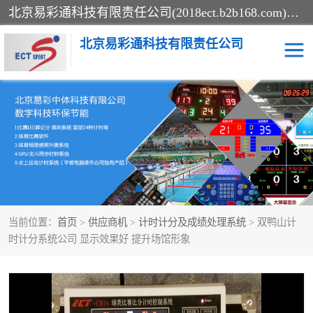
北京易彩通科技有限责任公司(2018ect.b2b168.com)主要提供陕西计时记分系统，全国统一热线：15611947915.北京易彩通科技有限责任公司有一支长期从事智能控制系统研发的高素质的队伍，具有嵌入式系统，视频系统、通信系统、网络系统，体育计时系统的知识和技能。强力打造体育比赛计时计分系统、智能升降旗系统、标准时钟系统、赛事编排及信息发布系统，为用户提供较新的，较廉价的，应用解决方案。
北京易彩通科技有限责任公司
记分系统
游泳计时系统
智能颁奖旗系统
GPS同步时钟系统
计时计分及成绩处理系统
计时记分系统
当前位置：
首页
>
供应商机
>
计时计分及成绩处理系统
> 双鸭山计
体育场馆影像采集回放系
游泳馆水下摄影采集救生
时计分系统公司 显示效果好 提升场馆形象
统
系统
标准同步时钟系统
自动升旗系统