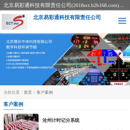
北京易彩通科技有限责任公司(2018ect.b2b168.com)主要提供陕西计时记分系统，全国统一热线：15611947915.北京易彩通科技有限责任公司有一支长期从事智能控制系统研发的高素质的队伍，具有嵌入式系统，视频系统、通信系统、网络系统，体育计时系统的知识和技能。强力打造体育比赛计时计分系统、智能升降旗系统、标准时钟系统、赛事编排及信息发布系统，为用户提供较新的，较廉价的，应用解决方案。
北京易彩通科技有限责任公司
记分系统
游泳计时系统
智能颁奖旗系统
GPS同步时钟系统
计时计分及成绩处理系统
计时记分系统
当前位置：
首页
>
客户案例
体育场馆影像采集回放系
游泳馆水下摄影采集救生
客户案例
统
系统
标准同步时钟系统
自动升旗系统
沧州计时记分系统