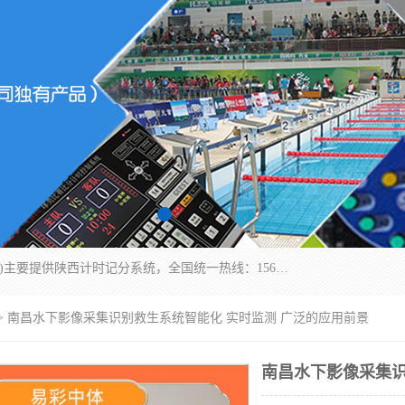
北京易彩通科技有限责任公司(2018ect.b2b168.com)主要提供陕西计时记分系统，全国统一热线：15611947915.北京易彩通科技有限责任公司有一支长期从事智能控制系统研发的高素质的队伍，具有嵌入式系统，视频系统、通信系统、网络系统，体育计时系统的知识和技能。强力打造体育比赛计时计分系统、智能升降旗系统、标准时钟系统、赛事编排及信息发布系统，为用户提供较新的，较廉价的，应用解决方案。
> 南昌水下影像采集识别救生系统智能化 实时监测 广泛的应用前景
南昌水下影像采集识