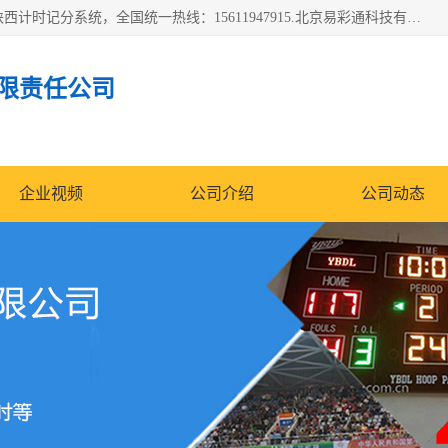
北京易彩通科技有限责任公司(2018ect.b2b168.com)主要提供陕西计时记分系统，全国统一热线：15611947915.北京易彩通科技有限责任公司有一支长期从事智能控制系统研发的高素质的队伍，具有嵌入式系统，视频系统、通信系统、网络系统，体育计时系统的知识和技能。强力打造体育比赛计时计分系统、智能升降旗系统、标准时钟系统、赛事编排及信息发布系统，为用户提供较新的，较廉价的，应用解决方案。
限责任公司
企业视频
公司介绍
公司动态