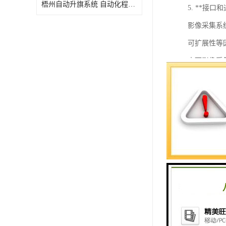
梧州自动升旗系统 自动化程度高 性价比高
5. **接口
影像采集系
可扩展性等
水下影像采
1. **
2. **
置。
3. **
4. **
5. **
6. **
总体而言，