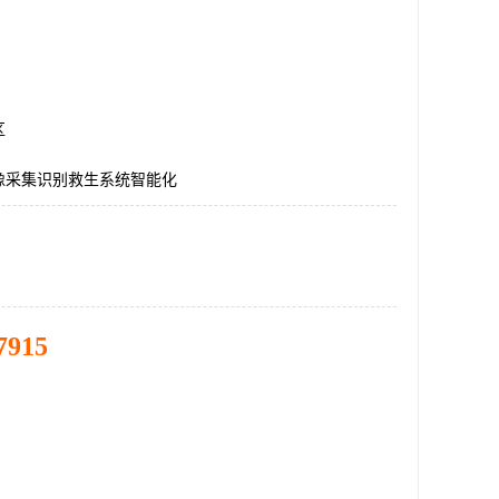
区
像采集识别救生系统智能化
7915