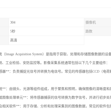
304
摄像机
5秒
路数
高清
（Image Acquisition System）是指用于获取、处理和存储图
测、工业检验、安防监控等。影像采集系统通常包括以下几个主要组件：
图像传感器**：负责捕捉光信号并转换为电信号。常见的传感器包括CCD（电
光学系统**：由镜头、光源等组件组成，用于聚焦和照明，确保图像的清晰度和
采集卡或图像处理单元**：将传感器捕获的信号转换为数字信号，并进行初步
计算机及相关软件**：用于存储、分析和处理采集到的图像数据，常见的软件