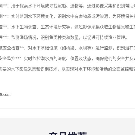
水下探测**：用于探索水下环境或寻找沉船、遗物等，通过影像采集和识别帮
水质监测**：实时监测水下环境变化，识别水中有害物质或污染源，为环境保
科研调查**：水下生物调查、生态环境研究等，通过影像采集获取生物信息和
业管理**：监测渔场情况，识别鱼类种类和数量，以促进可持续渔业管理。
水下建筑安全检查**：对水下基础设施（如桥梁、水坝等）进行监测，识别潜
潜水员安全监控**：实时监控潜水员的深度、位置及状态，确保他们的安全并
需要的水下影像采集和识别技术，以实现对水下环境和活动的全面监控和
19.com