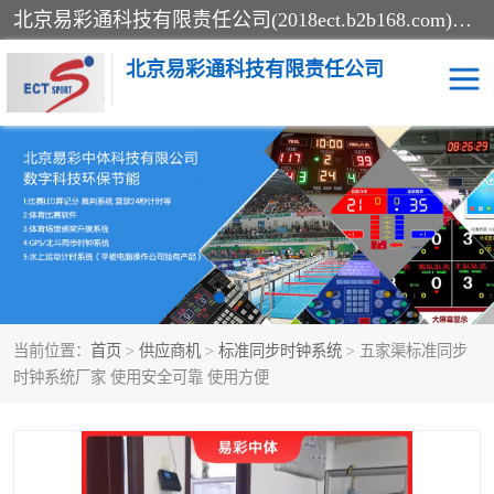
北京易彩通科技有限责任公司(2018ect.b2b168.com)主要提供陕西计时记分系统，全国统一热线：15611947915.北京易彩通科技有限责任公司有一支长期从事智能控制系统研发的高素质的队伍，具有嵌入式系统，视频系统、通信系统、网络系统，体育计时系统的知识和技能。强力打造体育比赛计时计分系统、智能升降旗系统、标准时钟系统、赛事编排及信息发布系统，为用户提供较新的，较廉价的，应用解决方案。
北京易彩通科技有限责任公司
记分系统
游泳计时系统
智能颁奖旗系统
GPS同步时钟系统
计时计分及成绩处理系统
计时记分系统
当前位置：
首页
>
供应商机
>
标准同步时钟系统
> 五家渠标准同步
体育场馆影像采集回放系
游泳馆水下摄影采集救生
时钟系统厂家 使用安全可靠 使用方便
统
系统
标准同步时钟系统
自动升旗系统