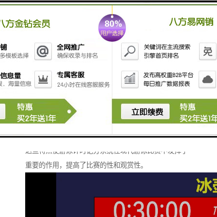
时获取信息。
5. **成绩记录与查询**：系统能存储比赛成绩，方便后
续的查询和统计，通常也会用于记载选手的历史成绩。
6. **多种数据分析功能**：部分系统提供数据分析功
能，能够对选手的表现进行详细分析，包括速度、转身
时间等数据，帮助教练制定训练计划。
7. **联赛和赛事集成**：可以与各类游泳联赛和赛事系
统进行整合，便于制定赛程和**。
8. **安全性与抗干扰**：系统配备了多种安全措施，以
确保计时和数据记录的准确性，不受外界干扰影响。
这些特点使游泳计时记分系统在现代游泳比赛中发挥了
重要的作用，提高了比赛的性和观赏性。