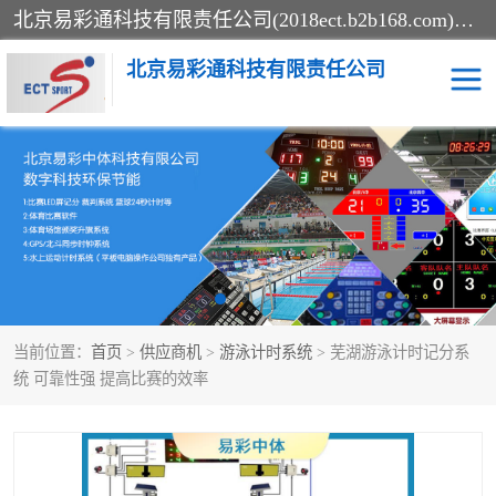
北京易彩通科技有限责任公司(2018ect.b2b168.com)主要提供陕西计时记分系统，全国统一热线：15611947915.北京易彩通科技有限责任公司有一支长期从事智能控制系统研发的高素质的队伍，具有嵌入式系统，视频系统、通信系统、网络系统，体育计时系统的知识和技能。强力打造体育比赛计时计分系统、智能升降旗系统、标准时钟系统、赛事编排及信息发布系统，为用户提供较新的，较廉价的，应用解决方案。
北京易彩通科技有限责任公司
记分系统
游泳计时系统
智能颁奖旗系统
GPS同步时钟系统
计时计分及成绩处理系统
计时记分系统
当前位置：
首页
>
供应商机
>
游泳计时系统
> 芜湖游泳计时记分系
体育场馆影像采集回放系
游泳馆水下摄影采集救生
统 可靠性强 提高比赛的效率
统
系统
标准同步时钟系统
自动升旗系统