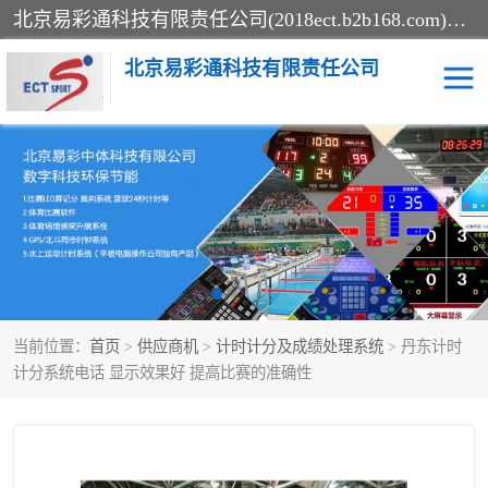
北京易彩通科技有限责任公司(2018ect.b2b168.com)主要提供陕西计时记分系统，全国统一热线：15611947915.北京易彩通科技有限责任公司有一支长期从事智能控制系统研发的高素质的队伍，具有嵌入式系统，视频系统、通信系统、网络系统，体育计时系统的知识和技能。强力打造体育比赛计时计分系统、智能升降旗系统、标准时钟系统、赛事编排及信息发布系统，为用户提供较新的，较廉价的，应用解决方案。
北京易彩通科技有限责任公司
记分系统
游泳计时系统
智能颁奖旗系统
GPS同步时钟系统
计时计分及成绩处理系统
计时记分系统
当前位置：
首页
>
供应商机
>
计时计分及成绩处理系统
> 丹东计时
体育场馆影像采集回放系
游泳馆水下摄影采集救生
计分系统电话 显示效果好 提高比赛的准确性
统
系统
标准同步时钟系统
自动升旗系统