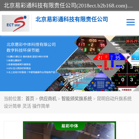
北京易彩通科技有限责任公司(2018ect.b2b168.com)主要提供陕西计时记分系统，全国统一热线：15611947915.北京易彩通科技有限责任公司有一支长期从事智能控制系统研发的高素质的队伍，具有嵌入式系统，视频系统、通信系统、网络系统，体育计时系统的知识和技能。强力打造体育比赛计时计分系统、智能升降旗系统、标准时钟系统、赛事编排及信息发布系统，为用户提供较新的，较廉价的，应用解决方案。
北京易彩通科技有限责任公司
记分系统
游泳计时系统
智能颁奖旗系统
GPS同步时钟系统
计时计分及成绩处理系统
计时记分系统
当前位置：
首页
>
供应商机
>
智能颁奖旗系统
> 昆明自动升旗系统
体育场馆影像采集回放系
游泳馆水下摄影采集救生
设计简单 灵活 操作简单
统
系统
标准同步时钟系统
自动升旗系统