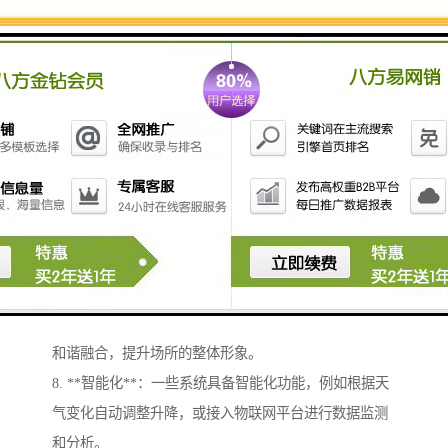
度和高度，确保旗帜在*位置。
3. **安全性**：系统通常配备安全保护机制，如过载保
护、风速监测等，以防止在恶劣天气或异常情况下造成
事故。
4. **远程控制**：一些自动升旗系统支持远程控制功
能，可通过手机或电脑进行操作，提升便利性。
5. **节能环保**：许多现代系统采用太阳能或其他可再
生能源供电，具有良好的节能和环保性能。
6. **耐用性**：系统一般采用耐腐蚀、抗风雨的材料制
作，能够适应户外环境，延长使用寿命。
7. **美观性**：设计上往往注重美观，能够与周围环境
和谐融合，提升场所的整体形象。
8. **智能化**：一些系统具备智能化功能，例如根据天
气变化自动调整升降，或接入物联网平台进行数据监测
和分析。