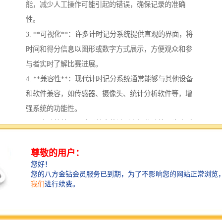
能，减少人工操作可能引起的错误，确保记录的准确
性。
3. **可视化**：许多计时记分系统提供直观的界面，将
时间和得分信息以图形或数字方式展示，方便观众和参
与者实时了解比赛进展。
4. **兼容性**：现代计时记分系统通常能够与其他设备
和软件兼容，如传感器、摄像头、统计分析软件等，增
强系统的功能性。
5. **多功能性**：除了基本的计时和记分功能，许多系
统还可以支持多种比赛规则、不同类型的运动项目，甚
至允许自定义设置。
6. **数据存储和分析**：系统能够记录比赛的历史数
据，便于后期的分析和回顾，包括参与者的表现、平均
分数等统计信息。
7. **便捷性**：用户界面设计通常较为友好，操作简