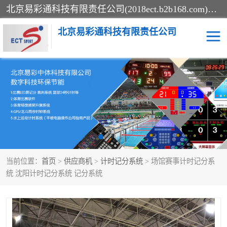
北京易彩通科技有限责任公司(2018ect.b2b168.com)主要提供陕西计时记分系统，全国统一热线：15611947915.北京易彩通科技有限责任公司有一支长期从事智能控制系统研发的高素质的队伍，具有嵌入式系统，视频系统、通信系统、网络系统，体育计时系统的知识和技能。强力打造体育比赛计时计分系统、智能升降旗系统、标准时钟系统、赛事编排及信息发布系统，为用户提供较新的，较廉价的，应用解决方案。
北京易彩通科技有限责任公司
记分系统
游泳计时系统
智能颁奖旗系统
GPS同步时钟系统
计时计分及成绩处理系统
计时记分系统
当前位置：
首页
>
供应商机
>
计时记分系统
> 场馆赛事计时记分系
体育场馆影像采集回放系
游泳馆水下摄影采集救生
统 沈阳计时记分系统 记分系统
统
系统
标准同步时钟系统
自动升旗系统