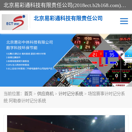
北京易彩通科技有限责任公司(2018ect.b2b168.com)主要提供陕西计时记分系统，全国统一热线：15611947915.北京易彩通科技有限责任公司有一支长期从事智能控制系统研发的高素质的队伍，具有嵌入式系统，视频系统、通信系统、网络系统，体育计时系统的知识和技能。强力打造体育比赛计时计分系统、智能升降旗系统、标准时钟系统、赛事编排及信息发布系统，为用户提供较新的，较廉价的，应用解决方案。
北京易彩通科技有限责任公司
记分系统
游泳计时系统
智能颁奖旗系统
GPS同步时钟系统
计时计分及成绩处理系统
计时记分系统
当前位置：
首页
>
供应商机
>
计时记分系统
> 场馆赛事计时记分系
体育场馆影像采集回放系
游泳馆水下摄影采集救生
统 阿勒泰计时记分系统
统
系统
标准同步时钟系统
自动升旗系统