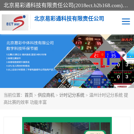
北京易彩通科技有限责任公司(2018ect.b2b168.com)主要提供陕西计时记分系统，全国统一热线：15611947915.北京易彩通科技有限责任公司有一支长期从事智能控制系统研发的高素质的队伍，具有嵌入式系统，视频系统、通信系统、网络系统，体育计时系统的知识和技能。强力打造体育比赛计时计分系统、智能升降旗系统、标准时钟系统、赛事编排及信息发布系统，为用户提供较新的，较廉价的，应用解决方案。
北京易彩通科技有限责任公司
记分系统
游泳计时系统
智能颁奖旗系统
GPS同步时钟系统
计时计分及成绩处理系统
计时记分系统
当前位置：
首页
>
供应商机
>
计时记分系统
> 温州计时记分系统 提
体育场馆影像采集回放系
游泳馆水下摄影采集救生
高比赛的效率 功能丰富
统
系统
标准同步时钟系统
自动升旗系统