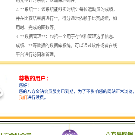
用光电计时系统，以确保准确性。
2. **系统**：该系统能够实时统计每位运动员的成绩，
并在比赛结束后进行**。得分通常依赖于比赛成绩，如
用时、完成的圈数等。
3. **数据管理**：包括一个用于存储和管理选手信息、
成绩、**等数据的数据库系统。可以通过软件或者在线
平台进行访问和管理。
4. **实时显示**：在比赛进行时，结果通常会在场馆的
电子显示屏上实时更新，让观众和运动员能够即时看到
成绩和**。
5. **规则遵循**：计时记分系统需要遵循国际泳联
（FINA）或其他相关组织的比赛规则，以确保比赛的公
平性和性。
6. **结果发布**：比赛结束后，系统会生成终成绩单，
并通过渠道（例如网页、社交媒体、公告）发布给公