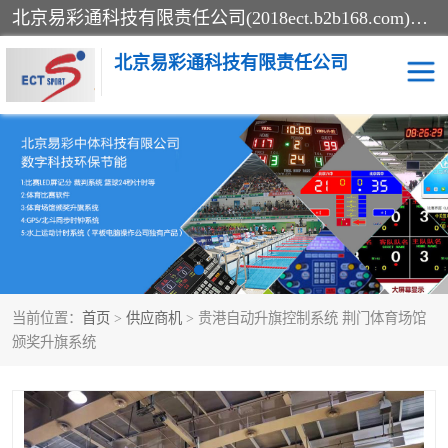
北京易彩通科技有限责任公司(2018ect.b2b168.com)主要提供陕西计时记分系统，全国统一热线：15611947915.北京易彩通科技有限责任公司有一支长期从事智能控制系统研发的高素质的队伍，具有嵌入式系统，视频系统、通信系统、网络系统，体育计时系统的知识和技能。强力打造体育比赛计时计分系统、智能升降旗系统、标准时钟系统、赛事编排及信息发布系统，为用户提供较新的，较廉价的，应用解决方案。
北京易彩通科技有限责任公司
记分系统
游泳计时系统
智能颁奖旗系统
GPS同步时钟系统
计时计分及成绩处理系统
计时记分系统
当前位置：
首页
>
供应商机
> 贵港自动升旗控制系统 荆门体育场馆
体育场馆影像采集回放系
游泳馆水下摄影采集救生
颁奖升旗系统
统
系统
标准同步时钟系统
自动升旗系统