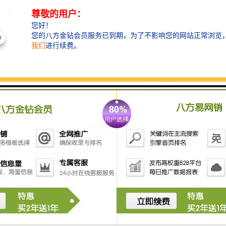
作。
4. **定时功能**：系统可设定升降旗的定时任务，按预
定时间自动执行，无需人工操作。
5. **安全性**：集成了安全保护机制，如遇到电力故障
或异常情况可自动停止操作，以防止设备受损或发生意
外。
6. **易于维护**：设计上考虑到维护便利，便于进行定
期检查和故障排除。
7. **人性化设计**：操作界面友好，便于用户使用，同
时也可根据需要进行个性化设置。
8. **适应性强**：可应用于场合，如学校、机关单位、
广场和企业等，满足不同的需求。
9. **能耗低**：大多数现代自动升旗系统采用节能设
计，降低运行成本。
这些特点使得自动升旗控制系统在现代化管理中越来越