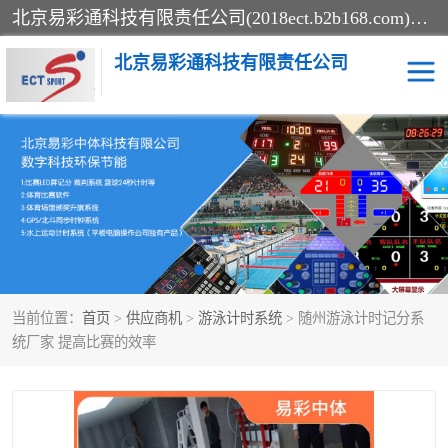
北京易彩通科技有限责任公司(2018ect.b2b168.com)主要提供陕西计时记分系统，全国统一热线：15611947915.北京易彩通科技有限责任公司有一支长期从事智能控制系统研发的高素质的队伍，具有嵌入式系统，视频系统、通信系统、网络系统，体育计时系统的知识和技能。强力打造体育比赛计时计分系统、智能升降旗系统、标准时钟系统、赛事编排及信息发布系统，为用户提供较新的，较廉价的，应用解决方案。
北京易彩通科技有限责任公司
记分系统
游泳计时系统
智能颁奖旗系统
GPS同步时钟系统
计时计分及成绩处理系统
计时记分系统
当前位置：
首页
>
供应商机
>
游泳计时系统
> 随州游泳计时记分系
体育场馆影像采集回放系
游泳馆水下摄影采集救生
统厂家 提高比赛的效率
统
系统
标准同步时钟系统
自动升旗系统