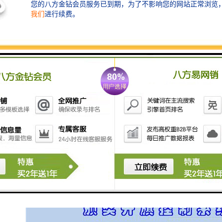
4. **易于悬挂和携带**：设计上考虑到易于悬挂和携
带，通常会配备轻便的杆子或者挂绳，方便在不同场合
中使用。
5. **象征意义**：颁奖旗通常承载着荣誉、胜利和努力
的象征，代表着赛事的精神和参与者的成就，具有一定
的纪念价值。
6. **便于图标和标志展示**：颁奖旗上通常会印有赛事
的标志、赞助商的或者获奖者的名称，便于宣传和识
别。
7. **可重复使用**：许多体育场馆会设有标志性的颁奖
旗，可以在不同的赛事中重复使用，降和资源浪费。
这些特点使得颁奖旗系统不仅在视觉上引人注目，还在
功能性和实用性上满足了赛事和颁奖活动的需求。