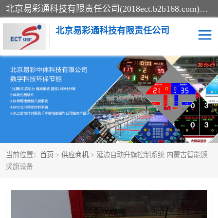
北京易彩通科技有限责任公司(2018ect.b2b168.com)主要提供陕西计时记分系统，全国统一热线：15611947915.北京易彩通科技有限责任公司有一支长期从事智能控制系统研发的高素质的队伍，具有嵌入式系统，视频系统、通信系统、网络系统，体育计时系统的知识和技能。强力打造体育比赛计时计分系统、智能升降旗系统、标准时钟系统、赛事编排及信息发布系统，为用户提供较新的，较廉价的，应用解决方案。
北京易彩通科技有限责任公司
记分系统
游泳计时系统
智能颁奖旗系统
GPS同步时钟系统
计时计分及成绩处理系统
计时记分系统
当前位置：
首页
>
供应商机
> 延边自动升旗控制系统 内蒙古智能颁
体育场馆影像采集回放系
游泳馆水下摄影采集救生
奖旗设备
统
系统
标准同步时钟系统
自动升旗系统