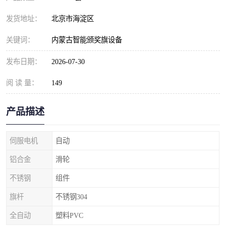
发货地址：
北京市海淀区
关键词：
内蒙古智能颁奖旗设备
发布日期：
2026-07-30
阅 读 量：
149
产品描述
伺服电机
自动
铝合金
滑轮
不锈钢
组件
旗杆
不锈钢304
全自动
塑料PVC