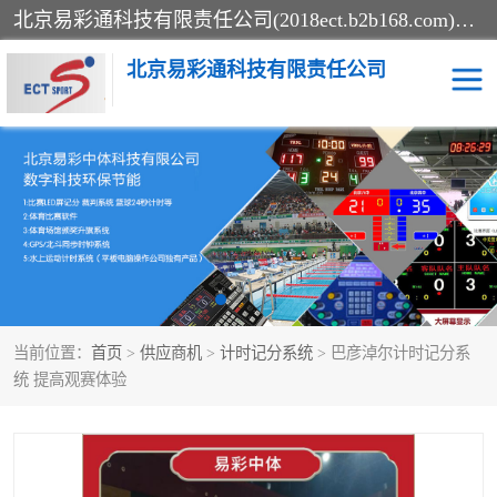
北京易彩通科技有限责任公司(2018ect.b2b168.com)主要提供陕西计时记分系统，全国统一热线：15611947915.北京易彩通科技有限责任公司有一支长期从事智能控制系统研发的高素质的队伍，具有嵌入式系统，视频系统、通信系统、网络系统，体育计时系统的知识和技能。强力打造体育比赛计时计分系统、智能升降旗系统、标准时钟系统、赛事编排及信息发布系统，为用户提供较新的，较廉价的，应用解决方案。
北京易彩通科技有限责任公司
记分系统
游泳计时系统
智能颁奖旗系统
GPS同步时钟系统
计时计分及成绩处理系统
计时记分系统
当前位置：
首页
>
供应商机
>
计时记分系统
> 巴彦淖尔计时记分系
体育场馆影像采集回放系
游泳馆水下摄影采集救生
统 提高观赛体验
统
系统
标准同步时钟系统
自动升旗系统