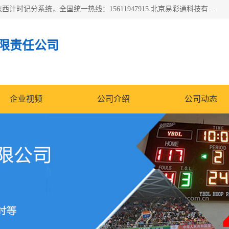
北京易彩通科技有限责任公司(2018ect.b2b168.com)主要提供陕西计时记分系统，全国统一热线：15611947915.北京易彩通科技有限责任公司有一支长期从事智能控制系统研发的高素质的队伍，具有嵌入式系统，视频系统、通信系统、网络系统，体育计时系统的知识和技能。强力打造体育比赛计时计分系统、智能升降旗系统、标准时钟系统、赛事编排及信息发布系统，为用户提供较新的，较廉价的，应用解决方案。
限责任公司
企业视频
公司介绍
公司动态