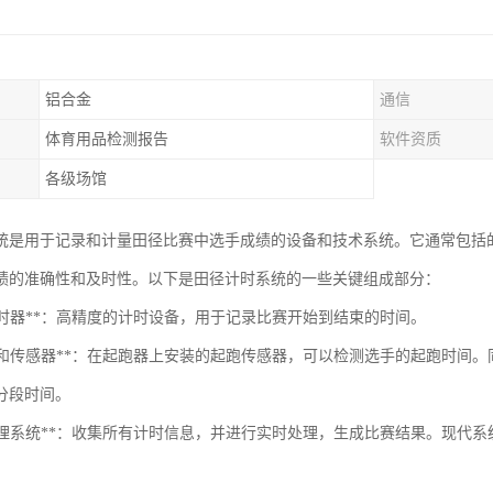
铝合金
通信
体育用品检测报告
软件资质
各级场馆
统是用于记录和计量田径比赛中选手成绩的设备和技术系统。它通常包括
绩的准确性和及时性。以下是田径计时系统的一些关键组成部分：
子计时器**：高精度的计时设备，用于记录比赛开始到结束的时间。
起跑器和传感器**：在起跑器上安装的起跑传感器，可以检测选手的起跑时
分段时间。
数据处理系统**：收集所有计时信息，并进行实时处理，生成比赛结果。现