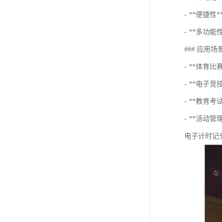
- **便捷
- **多
### 应用场
- **体育
- **电子
- **教育
- **活动
电子计时记