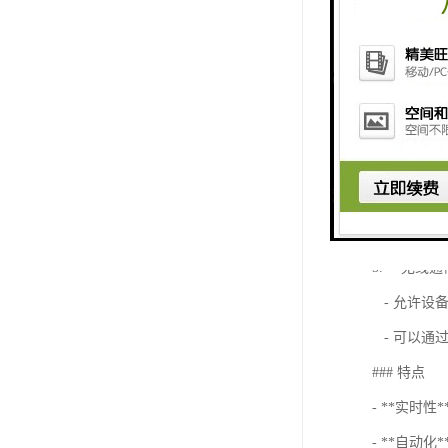
- 可以是
3. **传感
- 用于自
- 在某些
4. **软件系
- 用于数
- 提供界
5. **无线
- 允许设
- 可以通过
### 特点
- **实
- **自动