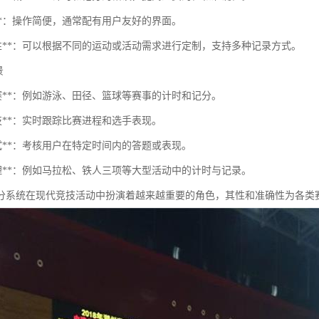
性**：操作简便，通常配有用户友好的界面。
功能性**：可以根据不同的运动或活动需求进行定制，支持多种记录方式。
景
比赛**：例如游泳、田径、篮球等赛事的计时和记分。
竞技**：实时跟踪比赛进程和选手表现。
考试**：考核用户在特定时间内的答题或表现。
管理**：例如马拉松、铁人三项等大型活动中的计时与记录。
分系统在现代竞技活动中扮演着越来越重要的角色，其性和准确性为各类