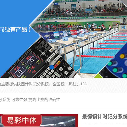
北京易彩通科技有限责任公司(2018ect.b2b168.com)主要提供陕西计时记分系统，全国统一热线：15611947915.北京易彩通科技有限责任公司有一支长期从事智能控制系统研发的高素质的队伍，具有嵌入式系统，视频系统、通信系统、网络系统，体育计时系统的知识和技能。强力打造体育比赛计时计分系统、智能升降旗系统、标准时钟系统、赛事编排及信息发布系统，为用户提供较新的，较廉价的，应用解决方案。
分系统 可靠性强 提高比赛的准确性
景德镇计时记分系统