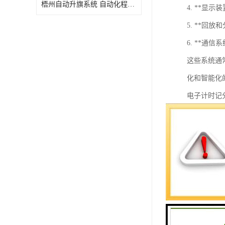
梧州自动升旗系统 自动化程度高 性价比高
4. **
5. **
6. **
这些系统通
化和智能化
电子计时记
测试等场合
### 关键
1. **计时器
- 高精度
- 可以设
2. **记分板
- 显示比