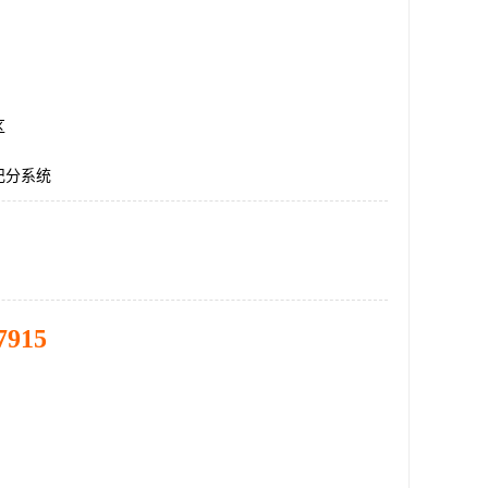
区
记分系统
7915