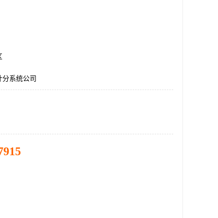
区
计分系统公司
7915