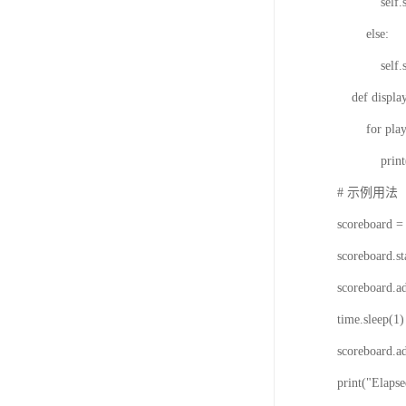
self.score
else:
self.score
def display_
for player, 
print(f"{p
# 示例用法
scoreboard =
scoreboard.st
scoreboard.a
time.sleep(1)
scoreboard.a
print("Elaps