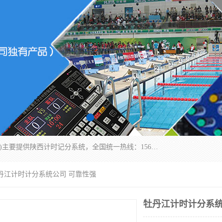
北京易彩通科技有限责任公司(2018ect.b2b168.com)主要提供陕西计时记分系统，全国统一热线：15611947915.北京易彩通科技有限责任公司有一支长期从事智能控制系统研发的高素质的队伍，具有嵌入式系统，视频系统、通信系统、网络系统，体育计时系统的知识和技能。强力打造体育比赛计时计分系统、智能升降旗系统、标准时钟系统、赛事编排及信息发布系统，为用户提供较新的，较廉价的，应用解决方案。
牡丹江计时计分系统公司 可靠性强
牡丹江计时计分系统