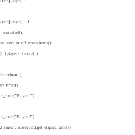
s[player] += 1
s[player] = 1
scores(self):
score in self.scores.items():
layer}: {score}")
 Scoreboard()
art_timer()
dd_score("Player 1")
dd_score("Player 2")
ed Time:", scoreboard.get_elapsed_time())