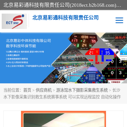
北京易彩通科技有限责任公司(2018ect.b2b168.com)主要提供陕西计时记分系统，全国统一热线：15611947915.北京易彩通科技有限责任公司有一支长期从事智能控制系统研发的高素质的队伍，具有嵌入式系统，视频系统、通信系统、网络系统，体育计时系统的知识和技能。强力打造体育比赛计时计分系统、智能升降旗系统、标准时钟系统、赛事编排及信息发布系统，为用户提供较新的，较廉价的，应用解决方案。
北京易彩通科技有限责任公司
记分系统
游泳计时系统
智能颁奖旗系统
GPS同步时钟系统
计时计分及成绩处理系统
计时记分系统
当前位置：
首页
>
供应商机
>
游泳馆水下摄影采集救生系统
> 长沙
体育场馆影像采集回放系
游泳馆水下摄影采集救生
水下影像采集识别救生系统赛事系统 可以实现远程监控 自动化操作
统
系统
标准同步时钟系统
自动升旗系统