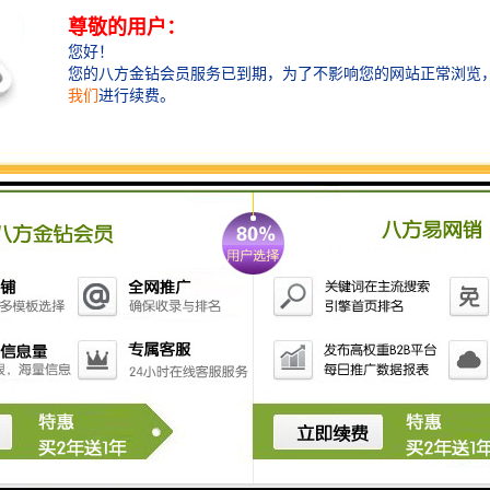
1. **实时监测**：该系统能够实时监测水下环境，通过
影像采集技术，及时获取赛事现场的水下情况，为运动
员和救援人员提供重要的信息支持。
2. **运动员安全**：通过对水下环境的监测，系统可以
帮助识别潜在危险，如水流、障碍物等，从而提高运动
员的安全性，及时发出警报，防止意外事故发生。
3. **赛程管理**：系统可以对赛事的进展进行跟踪，确
保每位运动员的表现被准确记录，帮助裁判进行及时的
决策和评判。
4. **数据分析**：采用影像识别技术，可以对赛事进行
数据分析，比如运动员的游泳姿势、速度等，帮助教练
和运动员进行总结和改进。
5. **救援响应**：在出现紧急情况时，系统能迅速确定
运动员的具置，协助救援团队进行快速响应，提高救援
效率和成功率。