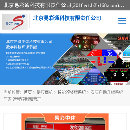
北京易彩通科技有限责任公司(2018ect.b2b168.com)主要提供陕西计时记分系统，全国统一热线：15611947915.北京易彩通科技有限责任公司有一支长期从事智能控制系统研发的高素质的队伍，具有嵌入式系统，视频系统、通信系统、网络系统，体育计时系统的知识和技能。强力打造体育比赛计时计分系统、智能升降旗系统、标准时钟系统、赛事编排及信息发布系统，为用户提供较新的，较廉价的，应用解决方案。
北京易彩通科技有限责任公司
记分系统
游泳计时系统
智能颁奖旗系统
GPS同步时钟系统
计时计分及成绩处理系统
计时记分系统
当前位置：
首页
>
供应商机
>
智能颁奖旗系统
> 安庆自动升旗系统
体育场馆影像采集回放系
游泳馆水下摄影采集救生
厂家 远程控制和管理
统
系统
标准同步时钟系统
自动升旗系统