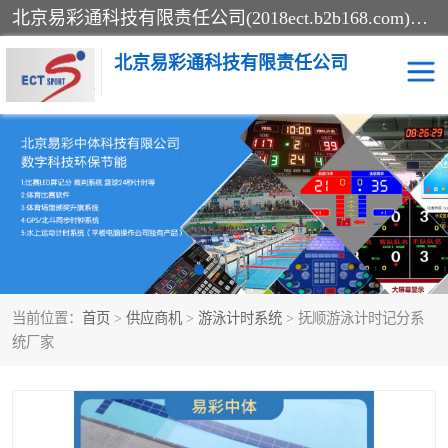
北京易彩通科技有限责任公司(2018ect.b2b168.com)主要提供陕西计时记分系统，全国统一热线：15611947915.北京易彩通科技有限责任公司有一支长期从事智能控制系统研发的高素质的队伍，具有嵌入式系统，视频系统、通信系统、网络系统，体育计时系统的知识和技能。强力打造体育比赛计时计分系统、智能升降旗系统、标准时钟系统、赛事编排及信息发布系统，为用户提供较新的，较廉价的，应用解决方案。
北京易彩通科技有限责任公司
记分系统
游泳计时系统
智能颁奖旗系统
GPS同步时钟系统
计时计分及成绩处理系统
计时记分系统
当前位置：
首页
>
供应商机
>
游泳计时系统
> 抚顺游泳计时记分系
体育场馆影像采集回放系
游泳馆水下摄影采集救生
统厂家
统
系统
标准同步时钟系统
自动升旗系统