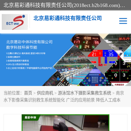
北京易彩通科技有限责任公司(2018ect.b2b168.com)主要提供陕西计时记分系统，全国统一热线：15611947915.北京易彩通科技有限责任公司有一支长期从事智能控制系统研发的高素质的队伍，具有嵌入式系统，视频系统、通信系统、网络系统，体育计时系统的知识和技能。强力打造体育比赛计时计分系统、智能升降旗系统、标准时钟系统、赛事编排及信息发布系统，为用户提供较新的，较廉价的，应用解决方案。
北京易彩通科技有限责任公司
记分系统
游泳计时系统
智能颁奖旗系统
GPS同步时钟系统
计时计分及成绩处理系统
计时记分系统
当前位置：
首页
>
供应商机
>
游泳馆水下摄影采集救生系统
> 南京
体育场馆影像采集回放系
游泳馆水下摄影采集救生
水下影像采集识别救生系统智能化 广泛的应用前景 降低人工成本
统
系统
标准同步时钟系统
自动升旗系统