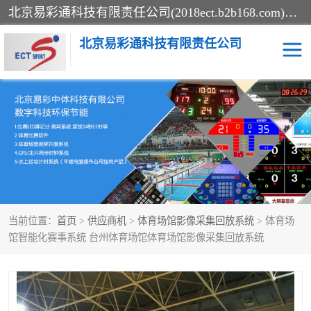
北京易彩通科技有限责任公司(2018ect.b2b168.com)主要提供陕西计时记分系统，全国统一热线：15611947915.北京易彩通科技有限责任公司有一支长期从事智能控制系统研发的高素质的队伍，具有嵌入式系统，视频系统、通信系统、网络系统，体育计时系统的知识和技能。强力打造体育比赛计时计分系统、智能升降旗系统、标准时钟系统、赛事编排及信息发布系统，为用户提供较新的，较廉价的，应用解决方案。
北京易彩通科技有限责任公司
记分系统
游泳计时系统
智能颁奖旗系统
GPS同步时钟系统
计时计分及成绩处理系统
计时记分系统
当前位置：
首页
>
供应商机
>
体育场馆影像采集回放系统
> 体育场
体育场馆影像采集回放系
游泳馆水下摄影采集救生
馆智能化赛事系统 台州体育场馆体育场馆影像采集回放系统
统
系统
标准同步时钟系统
自动升旗系统