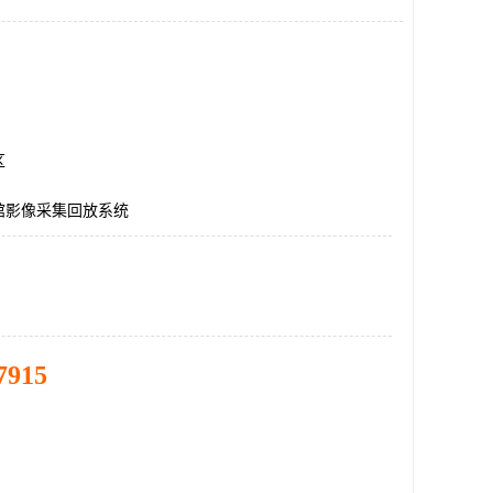
区
馆影像采集回放系统
7915