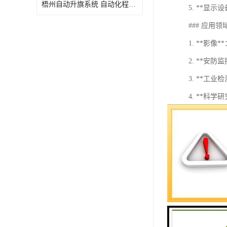
梧州自动升旗系统 自动化程度高 性价比高
5. **显
### 应用领
1. **影
2. **安
3. **工
4. **科
5. **无
### 发展趋
随着技术进
- **人工
- **实时
- **边
影像采集系