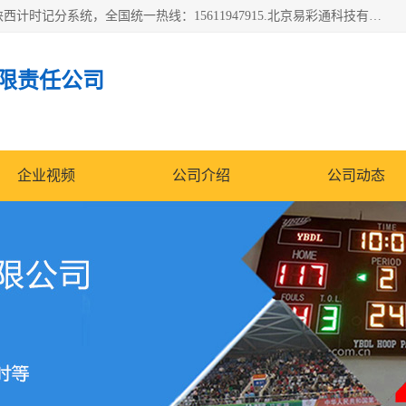
北京易彩通科技有限责任公司(2018ect.b2b168.com)主要提供陕西计时记分系统，全国统一热线：15611947915.北京易彩通科技有限责任公司有一支长期从事智能控制系统研发的高素质的队伍，具有嵌入式系统，视频系统、通信系统、网络系统，体育计时系统的知识和技能。强力打造体育比赛计时计分系统、智能升降旗系统、标准时钟系统、赛事编排及信息发布系统，为用户提供较新的，较廉价的，应用解决方案。
限责任公司
企业视频
公司介绍
公司动态