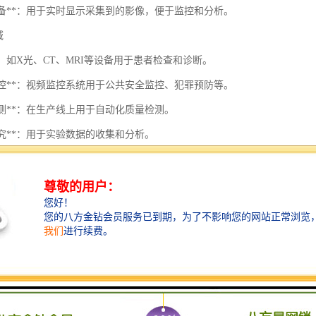
示设备**：用于实时显示采集到的影像，便于监控和分析。
域
像**：如X光、CT、MRI等设备用于患者检查和诊断。
防监控**：视频监控系统用于公共安全监控、犯罪预防等。
业检测**：在生产线上用于自动化质量检测。
学研究**：用于实验数据的收集和分析。
人驾驶**：摄像头用于环境感知和导航。
势
步，影像采集系统正朝着智能化、化方向发展，包括：
智能集成**：利用AI进行图像识别和分析，提高处理效率和准确性。
处理**：实现实时视频流的分析和监控，实现即刻响应。
缘计算**：在采集现场进行数据处理，减少对云端的依赖，降低延迟。
统在现代社会中起着越来越重要的作用，其应用范围和技术手段仍在不断