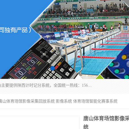
北京易彩通科技有限责任公司(2018ect.b2b168.com)主要提供陕西计时记分系统，全国统一热线：15611947915.北京易彩通科技有限责任公司有一支长期从事智能控制系统研发的高素质的队伍，具有嵌入式系统，视频系统、通信系统、网络系统，体育计时系统的知识和技能。强力打造体育比赛计时计分系统、智能升降旗系统、标准时钟系统、赛事编排及信息发布系统，为用户提供较新的，较廉价的，应用解决方案。
 唐山体育场馆影像采集回放系统 影像系统 体育场馆智能化赛事系统
唐山体育场馆影像采
统