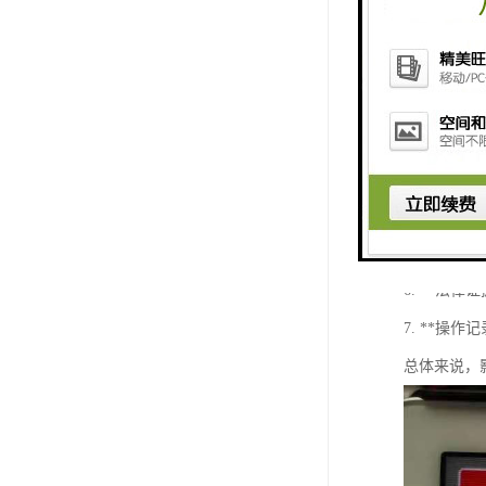
影像采集回
1. **
如门卫监控
2. **
3. **
4. **
5. **
6. **
7. **
总体来说，