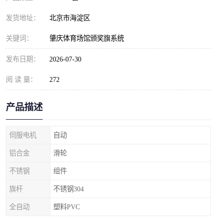
发货地址：
北京市海淀区
关键词：
肇庆体育场馆颁奖旗系统
发布日期：
2026-07-30
阅 读 量：
272
产品描述
伺服电机
自动
铝合金
滑轮
不锈钢
组件
旗杆
不锈钢304
全自动
塑料PVC