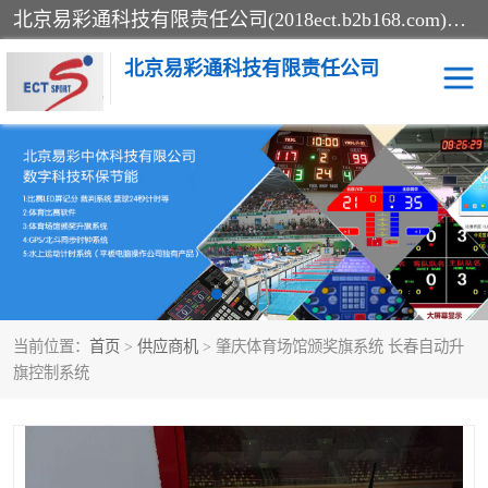
北京易彩通科技有限责任公司(2018ect.b2b168.com)主要提供陕西计时记分系统，全国统一热线：15611947915.北京易彩通科技有限责任公司有一支长期从事智能控制系统研发的高素质的队伍，具有嵌入式系统，视频系统、通信系统、网络系统，体育计时系统的知识和技能。强力打造体育比赛计时计分系统、智能升降旗系统、标准时钟系统、赛事编排及信息发布系统，为用户提供较新的，较廉价的，应用解决方案。
北京易彩通科技有限责任公司
记分系统
游泳计时系统
智能颁奖旗系统
GPS同步时钟系统
计时计分及成绩处理系统
计时记分系统
当前位置：
首页
>
供应商机
> 肇庆体育场馆颁奖旗系统 长春自动升
体育场馆影像采集回放系
游泳馆水下摄影采集救生
旗控制系统
统
系统
标准同步时钟系统
自动升旗系统