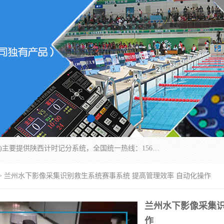
北京易彩通科技有限责任公司(2018ect.b2b168.com)主要提供陕西计时记分系统，全国统一热线：15611947915.北京易彩通科技有限责任公司有一支长期从事智能控制系统研发的高素质的队伍，具有嵌入式系统，视频系统、通信系统、网络系统，体育计时系统的知识和技能。强力打造体育比赛计时计分系统、智能升降旗系统、标准时钟系统、赛事编排及信息发布系统，为用户提供较新的，较廉价的，应用解决方案。
> 兰州水下影像采集识别救生系统赛事系统 提高管理效率 自动化操作
兰州水下影像采集识
作