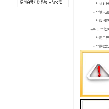
梧州自动升旗系统 自动化程度高 性价比高
- **计
- **输
- **数据
### 3. **
- **用户
- **数据
- **报
### 4. **
- **模
- **实
### 5. **
- 体育比
- 游戏比