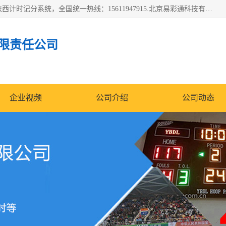
北京易彩通科技有限责任公司(2018ect.b2b168.com)主要提供陕西计时记分系统，全国统一热线：15611947915.北京易彩通科技有限责任公司有一支长期从事智能控制系统研发的高素质的队伍，具有嵌入式系统，视频系统、通信系统、网络系统，体育计时系统的知识和技能。强力打造体育比赛计时计分系统、智能升降旗系统、标准时钟系统、赛事编排及信息发布系统，为用户提供较新的，较廉价的，应用解决方案。
限责任公司
企业视频
公司介绍
公司动态