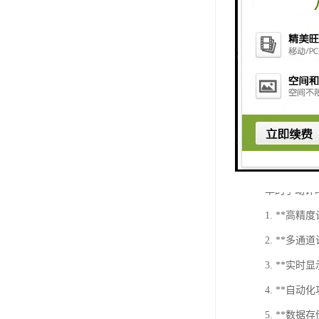
- 学术竞
### 6. **
- **网
- **多语
- **用
您需要的计
比赛用计时
单的手动计
1. **
2. **
3. **
4. **
5. **