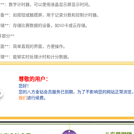
时器**：数字计时器，可以使用液晶显示屏显示时间。
入设备**：如按钮或触摸屏，用于记录分数和控制计时器。
存储**：存储比赛数据的设备，如SD卡或云存储。
软件部分**
界面**：简单直观的界面，方便操作。
处理**：能够实时处理计时和计分数据。
告生成**：比赛结束后自动生成成绩单或报告。
系统设计**
块化设计**：系统可分为计时模块、计分模块和数据存储模块，便于维护和
时性要求**：系统需具备较高的实时性，以确保数据的准确性。
应用场景**
赛（田径、游泳、篮球等）
赛（如电子竞技）