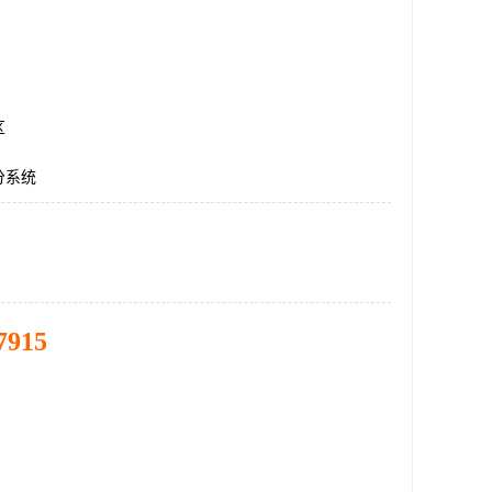
区
分系统
7915