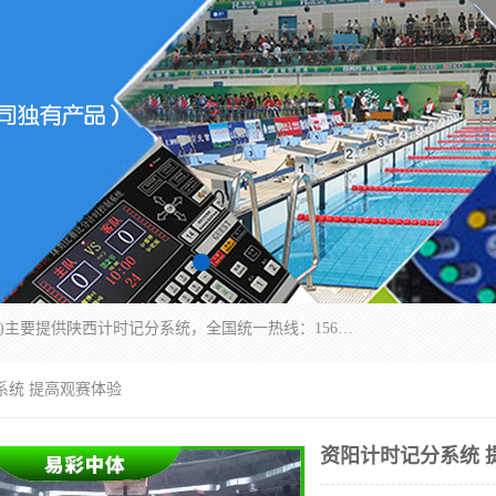
北京易彩通科技有限责任公司(2018ect.b2b168.com)主要提供陕西计时记分系统，全国统一热线：15611947915.北京易彩通科技有限责任公司有一支长期从事智能控制系统研发的高素质的队伍，具有嵌入式系统，视频系统、通信系统、网络系统，体育计时系统的知识和技能。强力打造体育比赛计时计分系统、智能升降旗系统、标准时钟系统、赛事编排及信息发布系统，为用户提供较新的，较廉价的，应用解决方案。
系统 提高观赛体验
资阳计时记分系统 