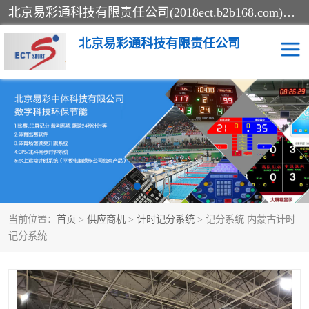
北京易彩通科技有限责任公司(2018ect.b2b168.com)主要提供陕西计时记分系统，全国统一热线：15611947915.北京易彩通科技有限责任公司有一支长期从事智能控制系统研发的高素质的队伍，具有嵌入式系统，视频系统、通信系统、网络系统，体育计时系统的知识和技能。强力打造体育比赛计时计分系统、智能升降旗系统、标准时钟系统、赛事编排及信息发布系统，为用户提供较新的，较廉价的，应用解决方案。
北京易彩通科技有限责任公司
记分系统
游泳计时系统
智能颁奖旗系统
GPS同步时钟系统
计时计分及成绩处理系统
计时记分系统
当前位置：
首页
>
供应商机
>
计时记分系统
> 记分系统 内蒙古计时
体育场馆影像采集回放系
游泳馆水下摄影采集救生
记分系统
统
系统
标准同步时钟系统
自动升旗系统