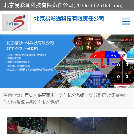
北京易彩通科技有限责任公司(2018ect.b2b168.com)主要提供陕西计时记分系统，全国统一热线：15611947915.北京易彩通科技有限责任公司有一支长期从事智能控制系统研发的高素质的队伍，具有嵌入式系统，视频系统、通信系统、网络系统，体育计时系统的知识和技能。强力打造体育比赛计时计分系统、智能升降旗系统、标准时钟系统、赛事编排及信息发布系统，为用户提供较新的，较廉价的，应用解决方案。
北京易彩通科技有限责任公司
记分系统
游泳计时系统
智能颁奖旗系统
GPS同步时钟系统
计时计分及成绩处理系统
计时记分系统
当前位置：
首页
>
供应商机
>
计时记分系统
> 记分系统 场馆赛事计
体育场馆影像采集回放系
游泳馆水下摄影采集救生
时记分系统 昌都计时记分系统
统
系统
标准同步时钟系统
自动升旗系统