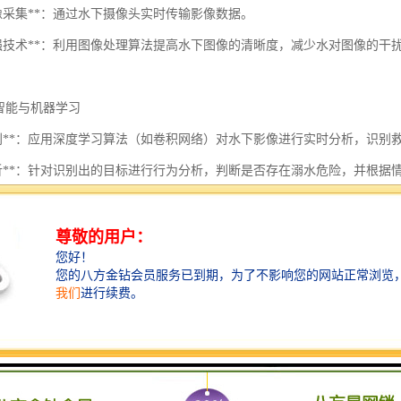
图像采集**：通过水下摄像头实时传输影像数据。
像增强技术**：利用图像处理算法提高水下图像的清晰度，减少水对图像的干
人工智能与机器学习
标识别**：应用深度学习算法（如卷积网络）对水下影像进行实时分析，识
为分析**：针对识别出的目标进行行为分析，判断是否存在溺水危险，并根据
自动化与决策支持
动报警系统**：一旦识别到紧急情况，系统可自动发送警报给救护人员或相关
策支持系统**：结合环境数据、目标识别结果和历史数据，提供的救援方案建
通信与远程控制
传输**：通过无线通信技术（如Wi-Fi、4G/5G）将实时数据传送到监控中心
程操控**：允许救援人员远程控制水下设备进行更深入的数据采集或救援行动
系统的可扩展性