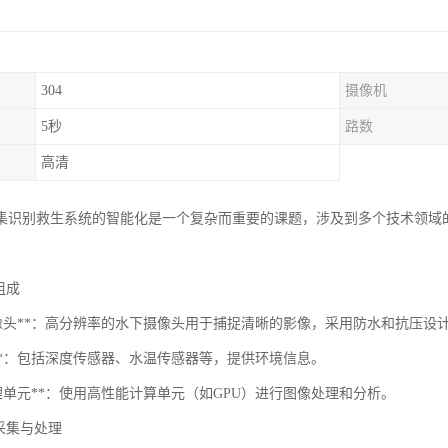
304
摄像机
5秒
路数
高清
集识别救生系统的智能化是一个复杂而重要的课题，涉及到多个技术领域
：
统组成
下摄像头**：高分辨率的水下摄像头用于捕捉清晰的影像，采用防水和抗压设
器**：包括深度传感器、水温传感器等，提供环境信息。
处理单元**：使用高性能计算单元（如GPU）进行图像处理和分析。
图像采集与处理