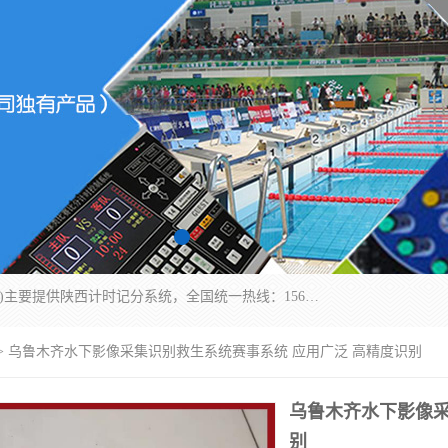
北京易彩通科技有限责任公司(2018ect.b2b168.com)主要提供陕西计时记分系统，全国统一热线：15611947915.北京易彩通科技有限责任公司有一支长期从事智能控制系统研发的高素质的队伍，具有嵌入式系统，视频系统、通信系统、网络系统，体育计时系统的知识和技能。强力打造体育比赛计时计分系统、智能升降旗系统、标准时钟系统、赛事编排及信息发布系统，为用户提供较新的，较廉价的，应用解决方案。
> 乌鲁木齐水下影像采集识别救生系统赛事系统 应用广泛 高精度识别
乌鲁木齐水下影像采
别