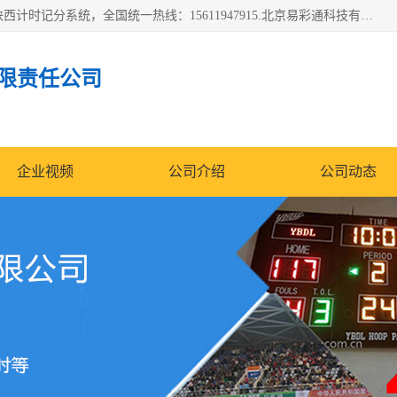
北京易彩通科技有限责任公司(2018ect.b2b168.com)主要提供陕西计时记分系统，全国统一热线：15611947915.北京易彩通科技有限责任公司有一支长期从事智能控制系统研发的高素质的队伍，具有嵌入式系统，视频系统、通信系统、网络系统，体育计时系统的知识和技能。强力打造体育比赛计时计分系统、智能升降旗系统、标准时钟系统、赛事编排及信息发布系统，为用户提供较新的，较廉价的，应用解决方案。
限责任公司
企业视频
公司介绍
公司动态