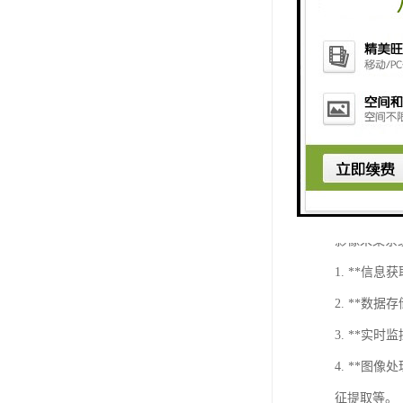
- **多
- **云
### 7. 应
- **海
- **水下
通过将上述
方面的协同
影像采集系
1. **
2. **
3. **
4. **
征提取等。