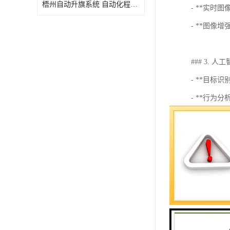
梧州自动升旗系统 自动化程度高 性价比高
- **实时
- **图
### 3. 
- **目
- **行
### 4. 
- **自
- **决
### 5. 
- **数据
- **远
### 6. 