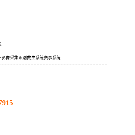
区
下影像采集识别救生系统赛事系统
7915