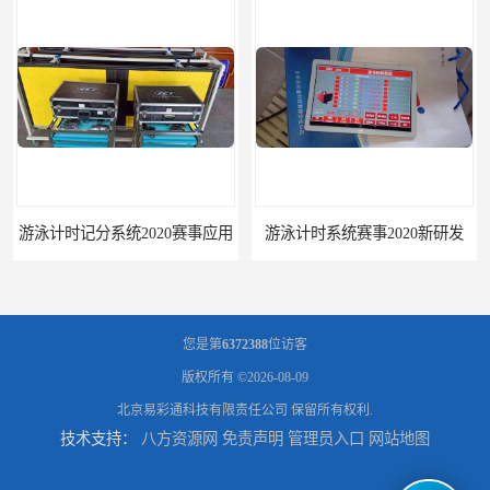
事应用
游泳计时系统赛事2020新研发
您是第
6372388
位访客
版权所有 ©2026-08-09
北京易彩通科技有限责任公司
保留所有权利.
技术支持：
八方资源网
免责声明
管理员入口
网站地图