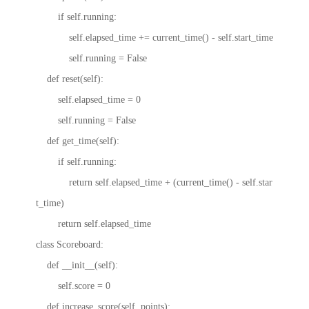
if self.running:
self.elapsed_time += current_time() - self.start_time
self.running = False
def reset(self):
self.elapsed_time = 0
self.running = False
def get_time(self):
if self.running:
return self.elapsed_time + (current_time() - self.star
t_time)
return self.elapsed_time
class Scoreboard:
def __init__(self):
self.score = 0
def increase_score(self, points):