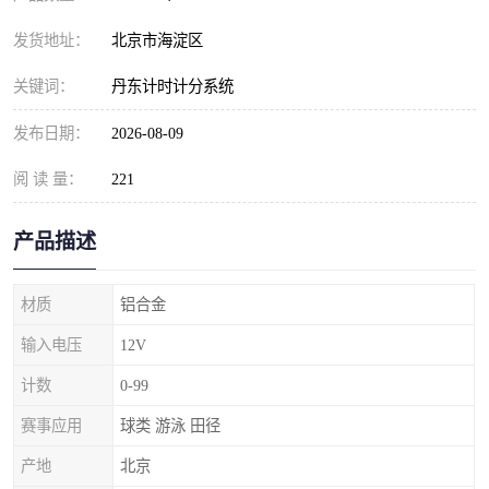
发货地址：
北京市海淀区
关键词：
丹东计时计分系统
发布日期：
2026-08-09
阅 读 量：
221
产品描述
材质
铝合金
输入电压
12V
计数
0-99
赛事应用
球类 游泳 田径
产地
北京