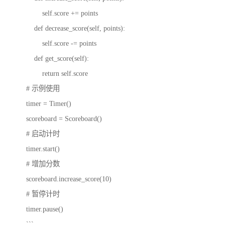
self.score += points
def decrease_score(self, points):
self.score -= points
def get_score(self):
return self.score
# 示例使用
timer = Timer()
scoreboard = Scoreboard()
# 启动计时
timer.start()
# 增加分数
scoreboard.increase_score(10)
# 暂停计时
timer.pause()
```