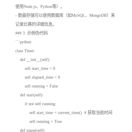
使用Node.js、Python等）。
- 数据存储可以使用数据库（如MySQL、MongoDB）来
记录比赛的详细信息。
### 3. 示例伪代码
```python
class Timer:
def __init__(self):
self.start_time = 0
self.elapsed_time = 0
self.running = False
def start(self):
if not self.running:
self.start_time = current_time() # 获取当前时间
self.running = True
def pause(self):