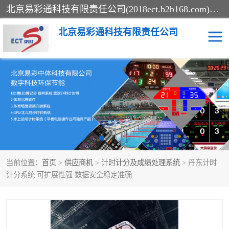
北京易彩通科技有限责任公司(2018ect.b2b168.com)主要提供陕西计时记分系统，全国统一热线：15611947915.北京易彩通科技有限责任公司有一支长期从事智能控制系统研发的高素质的队伍，具有嵌入式系统，视频系统、通信系统、网络系统，体育计时系统的知识和技能。强力打造体育比赛计时计分系统、智能升降旗系统、标准时钟系统、赛事编排及信息发布系统，为用户提供较新的，较廉价的，应用解决方案。
北京易彩通科技有限责任公司
记分系统
游泳计时系统
智能颁奖旗系统
GPS同步时钟系统
计时计分及成绩处理系统
计时记分系统
当前位置：
首页
>
供应商机
>
计时计分及成绩处理系统
> 丹东计时
体育场馆影像采集回放系
游泳馆水下摄影采集救生
计分系统 可扩展性强 数据安全稳定准确
统
系统
标准同步时钟系统
自动升旗系统