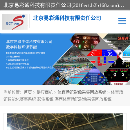
北京易彩通科技有限责任公司(2018ect.b2b168.com)主要提供陕西计时记分系统，全国统一热线：15611947915.北京易彩通科技有限责任公司有一支长期从事智能控制系统研发的高素质的队伍，具有嵌入式系统，视频系统、通信系统、网络系统，体育计时系统的知识和技能。强力打造体育比赛计时计分系统、智能升降旗系统、标准时钟系统、赛事编排及信息发布系统，为用户提供较新的，较廉价的，应用解决方案。
北京易彩通科技有限责任公司
记分系统
游泳计时系统
智能颁奖旗系统
GPS同步时钟系统
计时计分及成绩处理系统
计时记分系统
当前位置：
首页
>
供应商机
>
体育场馆影像采集回放系统
> 体育场
体育场馆影像采集回放系
游泳馆水下摄影采集救生
馆智能化赛事系统 影像系统 海西体育场馆影像采集回放系统
统
系统
标准同步时钟系统
自动升旗系统