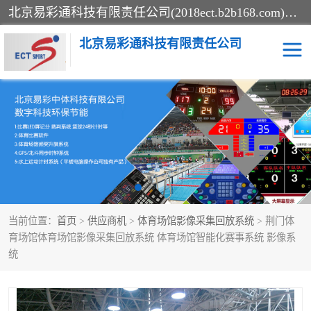
北京易彩通科技有限责任公司(2018ect.b2b168.com)主要提供陕西计时记分系统，全国统一热线：15611947915.北京易彩通科技有限责任公司有一支长期从事智能控制系统研发的高素质的队伍，具有嵌入式系统，视频系统、通信系统、网络系统，体育计时系统的知识和技能。强力打造体育比赛计时计分系统、智能升降旗系统、标准时钟系统、赛事编排及信息发布系统，为用户提供较新的，较廉价的，应用解决方案。
北京易彩通科技有限责任公司
记分系统
游泳计时系统
智能颁奖旗系统
GPS同步时钟系统
计时计分及成绩处理系统
计时记分系统
当前位置：
首页
>
供应商机
>
体育场馆影像采集回放系统
> 荆门体
体育场馆影像采集回放系
游泳馆水下摄影采集救生
育场馆体育场馆影像采集回放系统 体育场馆智能化赛事系统 影像系
统
统
系统
标准同步时钟系统
自动升旗系统