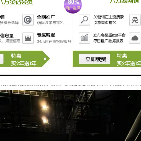
时间同步**：确保不同设备或系统之间的时间保持一致，避免因时间差异而导
数据一致性**：在需要进行数据传输和处理的场景中，确保数据的时间戳一致
事件协调**：在多设备协同工作的环境中，能够协调各个设备的操作时间，以
故障监测**：通过监控时钟的同步状态，可以及时发现系统中的时间偏差，进
持网络协议**：在计算机网络中，许多协议（如NTP、PTP）依赖于时间
提升系统性能**：通过确保同步，减少因时间不一致导致的延迟和错误，提升
取证和审计**：在需要进行审计的系统中，准确的时间记录可以作为法律和技
时钟系统在现代信息技术、通信、金融和工业自动化等各个领域中具有重