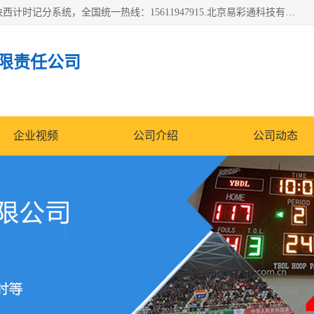
北京易彩通科技有限责任公司(2018ect.b2b168.com)主要提供陕西计时记分系统，全国统一热线：15611947915.北京易彩通科技有限责任公司有一支长期从事智能控制系统研发的高素质的队伍，具有嵌入式系统，视频系统、通信系统、网络系统，体育计时系统的知识和技能。强力打造体育比赛计时计分系统、智能升降旗系统、标准时钟系统、赛事编排及信息发布系统，为用户提供较新的，较廉价的，应用解决方案。
限责任公司
企业视频
公司介绍
公司动态