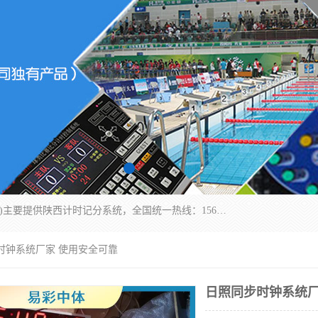
北京易彩通科技有限责任公司(2018ect.b2b168.com)主要提供陕西计时记分系统，全国统一热线：15611947915.北京易彩通科技有限责任公司有一支长期从事智能控制系统研发的高素质的队伍，具有嵌入式系统，视频系统、通信系统、网络系统，体育计时系统的知识和技能。强力打造体育比赛计时计分系统、智能升降旗系统、标准时钟系统、赛事编排及信息发布系统，为用户提供较新的，较廉价的，应用解决方案。
时钟系统厂家 使用安全可靠
日照同步时钟系统厂