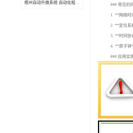
梧州自动升旗系统 自动化程度高 性价比高
### 常见
1. **网
2. **定
3. **时
4. **
### 应用实
- **电
- **金
- **交
### 总结
同步时钟系
率、可靠性
同步时钟系