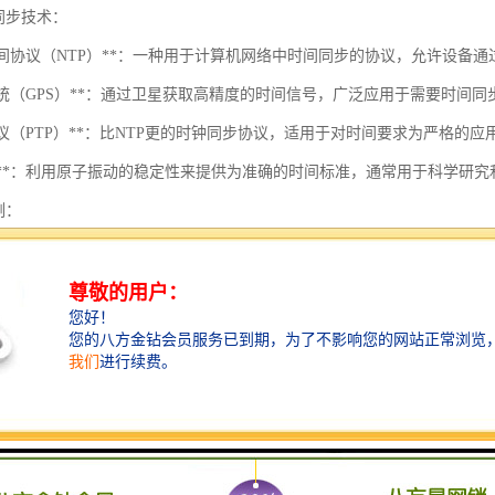
的同步技术：
络时间协议（NTP）**：一种用于计算机网络中时间同步的协议，允许设备
位系统（GPS）**：通过卫星获取高精度的时间信号，广泛应用于需要时间
间协议（PTP）**：比NTP更的时钟同步协议，适用于对时间要求为严格的
原子钟**：利用原子振动的稳定性来提供为准确的时间标准，通常用于科学研
例：
力系统**：确保发电和配电系统的时间同步，以避免电网的瞬时崩溃或不稳定
融交易**：在交易中，的时间戳对于交易的法律合规性和记录的准确性至关重
通管理**：在交通控制系统中确保信号灯、监控摄像头和其他设备的时间协
统在现代社会的各个方面都是至关重要的，其需求将随着技术的发展而不
和安全性。
统的功能包括以下几个方面：