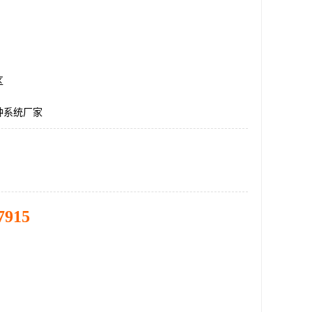
区
钟系统厂家
7915