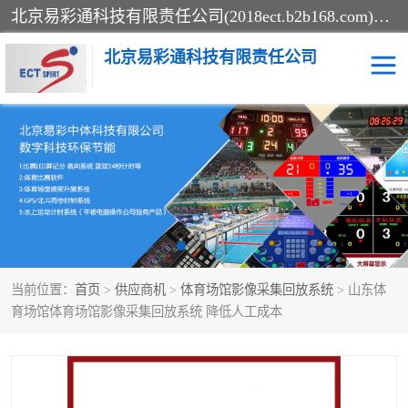
北京易彩通科技有限责任公司(2018ect.b2b168.com)主要提供陕西计时记分系统，全国统一热线：15611947915.北京易彩通科技有限责任公司有一支长期从事智能控制系统研发的高素质的队伍，具有嵌入式系统，视频系统、通信系统、网络系统，体育计时系统的知识和技能。强力打造体育比赛计时计分系统、智能升降旗系统、标准时钟系统、赛事编排及信息发布系统，为用户提供较新的，较廉价的，应用解决方案。
北京易彩通科技有限责任公司
记分系统
游泳计时系统
智能颁奖旗系统
GPS同步时钟系统
计时计分及成绩处理系统
计时记分系统
当前位置：
首页
>
供应商机
>
体育场馆影像采集回放系统
> 山东体
体育场馆影像采集回放系
游泳馆水下摄影采集救生
育场馆体育场馆影像采集回放系统 降低人工成本
统
系统
标准同步时钟系统
自动升旗系统