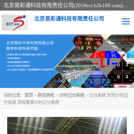
北京易彩通科技有限责任公司(2018ect.b2b168.com)主要提供陕西计时记分系统，全国统一热线：15611947915.北京易彩通科技有限责任公司有一支长期从事智能控制系统研发的高素质的队伍，具有嵌入式系统，视频系统、通信系统、网络系统，体育计时系统的知识和技能。强力打造体育比赛计时计分系统、智能升降旗系统、标准时钟系统、赛事编排及信息发布系统，为用户提供较新的，较廉价的，应用解决方案。
北京易彩通科技有限责任公司
记分系统
游泳计时系统
智能颁奖旗系统
GPS同步时钟系统
计时计分及成绩处理系统
计时记分系统
当前位置：
首页
>
供应商机
>
计时记分系统
> 记分系统 庆阳计时记
体育场馆影像采集回放系
游泳馆水下摄影采集救生
分系统 场馆赛事计时记分系统
统
系统
标准同步时钟系统
自动升旗系统