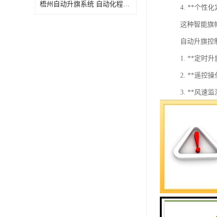
梧州自动升旗系统 自动化程度高 性价比高
4. **个
这种智能旗
自动升旗控
1. **
2. **
3. **
4. **
5. **故
6. **
7. **
8. **
自动升旗控