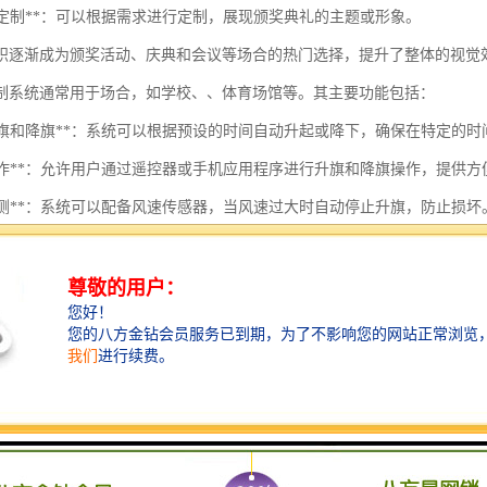
性化定制**：可以根据需求进行定制，展现颁奖典礼的主题或形象。
帜逐渐成为颁奖活动、庆典和会议等场合的热门选择，提升了整体的视觉
制系统通常用于场合，如学校、、体育场馆等。其主要功能包括：
定时升旗和降旗**：系统可以根据预设的时间自动升起或降下，确保在特定的
遥控操作**：允许用户通过遥控器或手机应用程序进行升旗和降旗操作，提供
风速监测**：系统可以配备风速传感器，当风速过大时自动停止升旗，防止损坏
光照监测**：能够根据周围环境光线变化，自动调整升旗的时间，比如在夜间
障报警**：系统可检测到升旗设备的故障，并及时发出警报。
远程监控**：支持远程监控功能，用户可以随时查看升旗状态以及系统运行状况
多种升旗模式**：具备不同的升旗和降旗模式，如快速升旗、缓慢降旗等，以
安全保护**：系统设计中会考虑到安全机制，如遇到紧急情况可以手动停止升
制系统的设计旨在提升升旗的便利性和规范性，同时确保的尊严和安全。