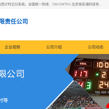
北京易彩通科技有限责任公司(2018ect.b2b168.com)主要提供陕西计时记分系统，全国统一热线：15611947915.北京易彩通科技有限责任公司有一支长期从事智能控制系统研发的高素质的队伍，具有嵌入式系统，视频系统、通信系统、网络系统，体育计时系统的知识和技能。强力打造体育比赛计时计分系统、智能升降旗系统、标准时钟系统、赛事编排及信息发布系统，为用户提供较新的，较廉价的，应用解决方案。
限责任公司
企业视频
公司介绍
公司动态