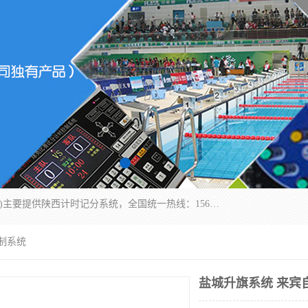
北京易彩通科技有限责任公司(2018ect.b2b168.com)主要提供陕西计时记分系统，全国统一热线：15611947915.北京易彩通科技有限责任公司有一支长期从事智能控制系统研发的高素质的队伍，具有嵌入式系统，视频系统、通信系统、网络系统，体育计时系统的知识和技能。强力打造体育比赛计时计分系统、智能升降旗系统、标准时钟系统、赛事编排及信息发布系统，为用户提供较新的，较廉价的，应用解决方案。
制系统
盐城升旗系统 来宾