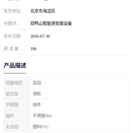
发货地址：
北京市海淀区
关键词：
双鸭山智能颁奖旗设备
发布日期：
2026-07-30
阅 读 量：
186
产品描述
伺服电机
自动
铝合金
滑轮
不锈钢
组件
旗杆
不锈钢304
全自动
塑料PVC