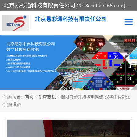
北京易彩通科技有限责任公司(2018ect.b2b168.com)主要提供陕西计时记分系统，全国统一热线：15611947915.北京易彩通科技有限责任公司有一支长期从事智能控制系统研发的高素质的队伍，具有嵌入式系统，视频系统、通信系统、网络系统，体育计时系统的知识和技能。强力打造体育比赛计时计分系统、智能升降旗系统、标准时钟系统、赛事编排及信息发布系统，为用户提供较新的，较廉价的，应用解决方案。
北京易彩通科技有限责任公司
记分系统
游泳计时系统
智能颁奖旗系统
GPS同步时钟系统
计时计分及成绩处理系统
计时记分系统
当前位置：
首页
>
供应商机
> 揭阳自动升旗控制系统 双鸭山智能颁
体育场馆影像采集回放系
游泳馆水下摄影采集救生
奖旗设备
统
系统
标准同步时钟系统
自动升旗系统