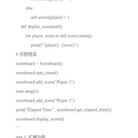
else:
self.scores[player] = 1
def display_scores(self):
for player, score in self.scores.items():
print(f"{player}: {score}")
# 示例用法
scoreboard = Scoreboard()
scoreboard.start_timer()
scoreboard.add_score("Player 1")
time.sleep(1)
scoreboard.add_score("Player 2")
print("Elapsed Time:", scoreboard.get_elapsed_time())
scoreboard.display_scores()
```
### 5. 扩展功能