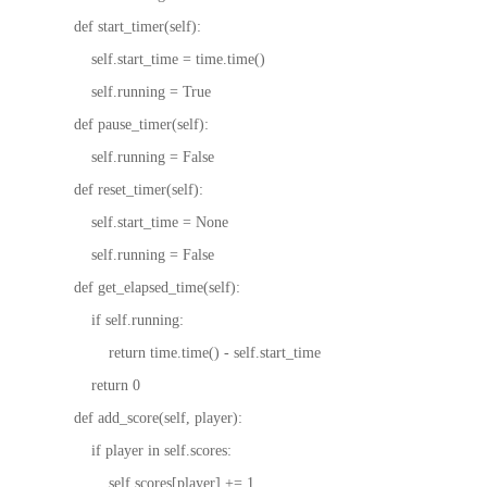
def start_timer(self):
self.start_time = time.time()
self.running = True
def pause_timer(self):
self.running = False
def reset_timer(self):
self.start_time = None
self.running = False
def get_elapsed_time(self):
if self.running:
return time.time() - self.start_time
return 0
def add_score(self, player):
if player in self.scores:
self.scores[player] += 1