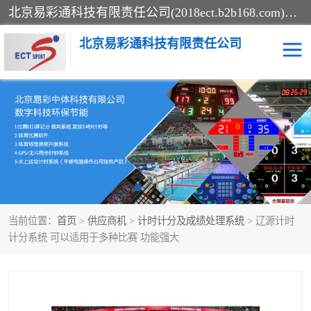
北京易彩通科技有限责任公司(2018ect.b2b168.com)主要提供陕西计时记分系统，全国统一热线：15611947915.北京易彩通科技有限责任公司有一支长期从事智能控制系统研发的高素质的队伍，具有嵌入式系统，视频系统、通信系统、网络系统，体育计时系统的知识和技能。强力打造体育比赛计时计分系统、智能升降旗系统、标准时钟系统、赛事编排及信息发布系统，为用户提供较新的，较廉价的，应用解决方案。
北京易彩通科技有限责任公司
记分系统
游泳计时系统
智能颁奖旗系统
GPS同步时钟系统
计时计分及成绩处理系统
计时记分系统
当前位置：
首页
>
供应商机
>
计时计分及成绩处理系统
> 辽源计时
体育场馆影像采集回放系
游泳馆水下摄影采集救生
计分系统 可以适用于多种比赛 功能强大
统
系统
标准同步时钟系统
自动升旗系统