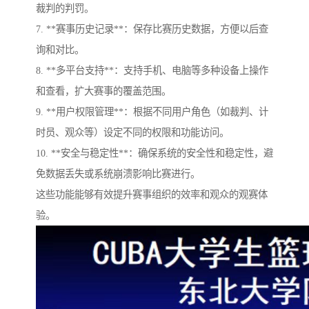
裁判的判罚。
7. **赛事历史记录**：保存比赛历史数据，方便以后查
询和对比。
8. **多平台支持**：支持手机、电脑等多种设备上操作
和查看，扩大赛事的覆盖范围。
9. **用户权限管理**：根据不同用户角色（如裁判、计
时员、观众等）设定不同的权限和功能访问。
10. **安全与稳定性**：确保系统的安全性和稳定性，避
免数据丢失或系统崩溃影响比赛进行。
这些功能能够有效提升赛事组织的效率和观众的观赛体
验。