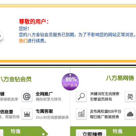
差。
2. **实时性**：系统能够实时显示比赛成绩，使得观众
和运动员能够迅速获取信息，增强比赛的观赏性和参与
感。
3. **数据记录**：计时系统可自动记录每一位运动员的
成绩，便于后续的数据分析和比较，帮助教练和运动员
制定训练计划。
4. **公平性**：电子计时系统减少了人为干预的可能
性，确保比赛的性，保证所有运动员在相同条件下竞
争。
5. **易于管理**：通过软件系统，可以统一管理赛事信
息、运动员资料和成绩，简化了赛后的统计和分析工
作。
6. **历史追踪**：系统可储存历史数据，方便追踪运动
员的表现和进步，帮助他们实现长期目标。