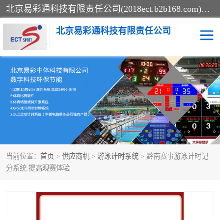
北京易彩通科技有限责任公司(2018ect.b2b168.com)主要提供陕西计时记分系统，全国统一热线：15611947915.北京易彩通科技有限责任公司有一支长期从事智能控制系统研发的高素质的队伍，具有嵌入式系统，视频系统、通信系统、网络系统，体育计时系统的知识和技能。强力打造体育比赛计时计分系统、智能升降旗系统、标准时钟系统、赛事编排及信息发布系统，为用户提供较新的，较廉价的，应用解决方案。
北京易彩通科技有限责任公司
记分系统
游泳计时系统
智能颁奖旗系统
GPS同步时钟系统
计时计分及成绩处理系统
计时记分系统
当前位置：
首页
>
供应商机
>
游泳计时系统
> 黔南赛事游泳计时记
体育场馆影像采集回放系
游泳馆水下摄影采集救生
分系统 提高观赛体验
统
系统
标准同步时钟系统
自动升旗系统