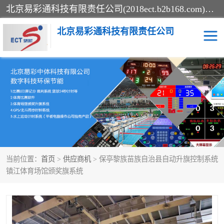
北京易彩通科技有限责任公司(2018ect.b2b168.com)主要提供陕西计时记分系统，全国统一热线：15611947915.北京易彩通科技有限责任公司有一支长期从事智能控制系统研发的高素质的队伍，具有嵌入式系统，视频系统、通信系统、网络系统，体育计时系统的知识和技能。强力打造体育比赛计时计分系统、智能升降旗系统、标准时钟系统、赛事编排及信息发布系统，为用户提供较新的，较廉价的，应用解决方案。
北京易彩通科技有限责任公司
记分系统
游泳计时系统
智能颁奖旗系统
GPS同步时钟系统
计时计分及成绩处理系统
计时记分系统
当前位置：
首页
>
供应商机
> 保亭黎族苗族自治县自动升旗控制系统
体育场馆影像采集回放系
游泳馆水下摄影采集救生
镇江体育场馆颁奖旗系统
统
系统
标准同步时钟系统
自动升旗系统