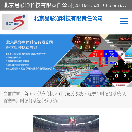
北京易彩通科技有限责任公司(2018ect.b2b168.com)主要提供陕西计时记分系统，全国统一热线：15611947915.北京易彩通科技有限责任公司有一支长期从事智能控制系统研发的高素质的队伍，具有嵌入式系统，视频系统、通信系统、网络系统，体育计时系统的知识和技能。强力打造体育比赛计时计分系统、智能升降旗系统、标准时钟系统、赛事编排及信息发布系统，为用户提供较新的，较廉价的，应用解决方案。
北京易彩通科技有限责任公司
记分系统
游泳计时系统
智能颁奖旗系统
GPS同步时钟系统
计时计分及成绩处理系统
计时记分系统
当前位置：
首页
>
供应商机
>
计时记分系统
> 辽宁计时记分系统 场
体育场馆影像采集回放系
游泳馆水下摄影采集救生
馆赛事计时记分系统 记分系统
统
系统
标准同步时钟系统
自动升旗系统