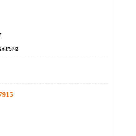
区
分系统规格
7915