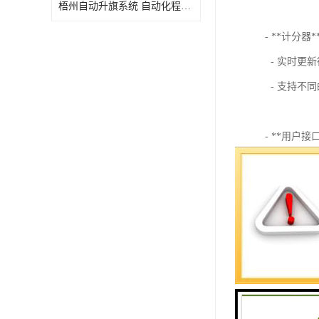
梧州自动升旗系统 自动化程度高 性价比高
- **计分器*
- 实时更
- 支持不
- **用户接
- 显示当
- 提供输
- **数据存
- 保存比
- 能够生
### 2. 功能
- **实时监