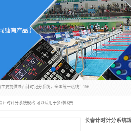
北京易彩通科技有限责任公司(2018ect.b2b168.com)主要提供陕西计时记分系统，全国统一热线：15611947915.北京易彩通科技有限责任公司有一支长期从事智能控制系统研发的高素质的队伍，具有嵌入式系统，视频系统、通信系统、网络系统，体育计时系统的知识和技能。强力打造体育比赛计时计分系统、智能升降旗系统、标准时钟系统、赛事编排及信息发布系统，为用户提供较新的，较廉价的，应用解决方案。
长春计时计分系统规格 可以适用于多种比赛
长春计时计分系统规