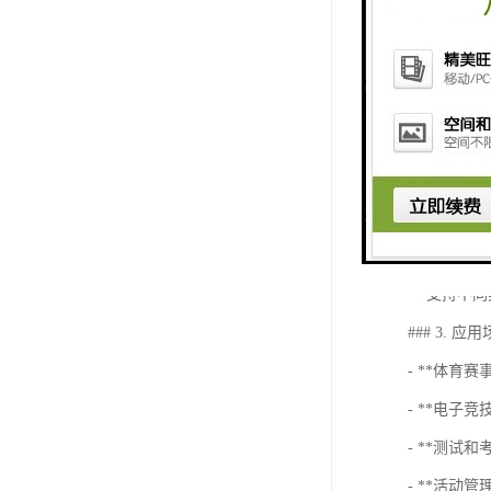
- 能够实
- **即时更
- 自动更
- **数据分
- 分析比
- **多种计
- 支持不
### 3. 应
- **体育
- **电子
- **测试
- **活动