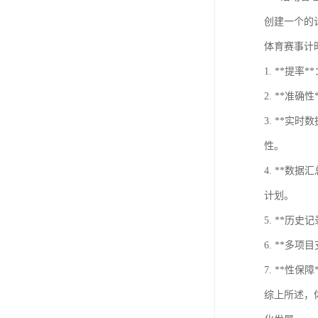
创建一个的
体育赛事计
1. **
2. **
3. **
性。
4. **
计划。
5. **
6. **
7. **
综上所述，