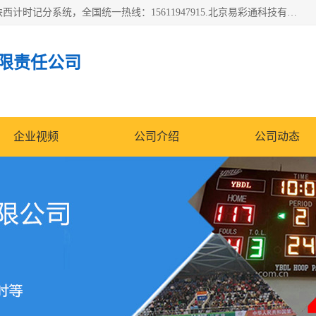
北京易彩通科技有限责任公司(2018ect.b2b168.com)主要提供陕西计时记分系统，全国统一热线：15611947915.北京易彩通科技有限责任公司有一支长期从事智能控制系统研发的高素质的队伍，具有嵌入式系统，视频系统、通信系统、网络系统，体育计时系统的知识和技能。强力打造体育比赛计时计分系统、智能升降旗系统、标准时钟系统、赛事编排及信息发布系统，为用户提供较新的，较廉价的，应用解决方案。
限责任公司
企业视频
公司介绍
公司动态