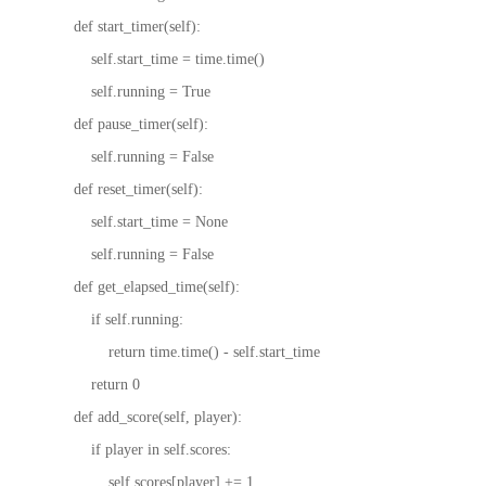
def start_timer(self):
self.start_time = time.time()
self.running = True
def pause_timer(self):
self.running = False
def reset_timer(self):
self.start_time = None
self.running = False
def get_elapsed_time(self):
if self.running:
return time.time() - self.start_time
return 0
def add_score(self, player):
if player in self.scores:
self.scores[player] += 1