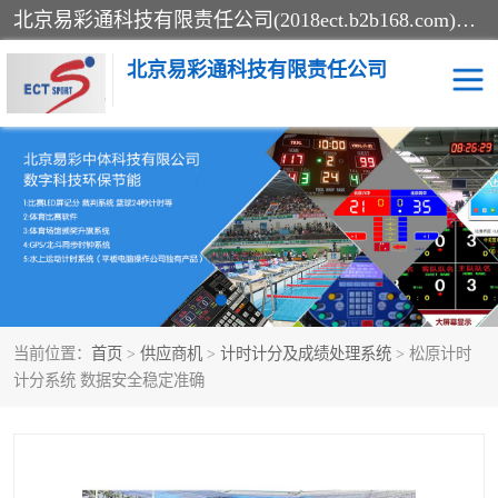
北京易彩通科技有限责任公司(2018ect.b2b168.com)主要提供陕西计时记分系统，全国统一热线：15611947915.北京易彩通科技有限责任公司有一支长期从事智能控制系统研发的高素质的队伍，具有嵌入式系统，视频系统、通信系统、网络系统，体育计时系统的知识和技能。强力打造体育比赛计时计分系统、智能升降旗系统、标准时钟系统、赛事编排及信息发布系统，为用户提供较新的，较廉价的，应用解决方案。
北京易彩通科技有限责任公司
记分系统
游泳计时系统
智能颁奖旗系统
GPS同步时钟系统
计时计分及成绩处理系统
计时记分系统
当前位置：
首页
>
供应商机
>
计时计分及成绩处理系统
> 松原计时
体育场馆影像采集回放系
游泳馆水下摄影采集救生
计分系统 数据安全稳定准确
统
系统
标准同步时钟系统
自动升旗系统