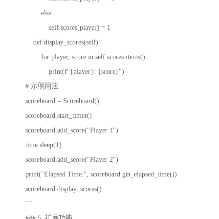
else:
self.scores[player] = 1
def display_scores(self):
for player, score in self.scores.items():
print(f"{player}: {score}")
# 示例用法
scoreboard = Scoreboard()
scoreboard.start_timer()
scoreboard.add_score("Player 1")
time.sleep(1)
scoreboard.add_score("Player 2")
print("Elapsed Time:", scoreboard.get_elapsed_time())
scoreboard.display_scores()
```
### 5. 扩展功能