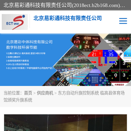
北京易彩通科技有限责任公司(2018ect.b2b168.com)主要提供陕西计时记分系统，全国统一热线：15611947915.北京易彩通科技有限责任公司有一支长期从事智能控制系统研发的高素质的队伍，具有嵌入式系统，视频系统、通信系统、网络系统，体育计时系统的知识和技能。强力打造体育比赛计时计分系统、智能升降旗系统、标准时钟系统、赛事编排及信息发布系统，为用户提供较新的，较廉价的，应用解决方案。
北京易彩通科技有限责任公司
记分系统
游泳计时系统
智能颁奖旗系统
GPS同步时钟系统
计时计分及成绩处理系统
计时记分系统
当前位置：
首页
>
供应商机
> 东方自动升旗控制系统 临高县体育场
体育场馆影像采集回放系
游泳馆水下摄影采集救生
馆颁奖升旗系统
统
系统
标准同步时钟系统
自动升旗系统