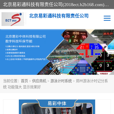
北京易彩通科技有限责任公司(2018ect.b2b168.com)主要提供陕西计时记分系统，全国统一热线：15611947915.北京易彩通科技有限责任公司有一支长期从事智能控制系统研发的高素质的队伍，具有嵌入式系统，视频系统、通信系统、网络系统，体育计时系统的知识和技能。强力打造体育比赛计时计分系统、智能升降旗系统、标准时钟系统、赛事编排及信息发布系统，为用户提供较新的，较廉价的，应用解决方案。
北京易彩通科技有限责任公司
记分系统
游泳计时系统
智能颁奖旗系统
GPS同步时钟系统
计时计分及成绩处理系统
计时记分系统
当前位置：
首页
>
供应商机
>
游泳计时系统
> 郑州游泳计时记分系
体育场馆影像采集回放系
游泳馆水下摄影采集救生
统 功能强大 显示效果好
统
系统
标准同步时钟系统
自动升旗系统