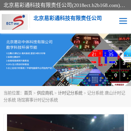
北京易彩通科技有限责任公司(2018ect.b2b168.com)主要提供陕西计时记分系统，全国统一热线：15611947915.北京易彩通科技有限责任公司有一支长期从事智能控制系统研发的高素质的队伍，具有嵌入式系统，视频系统、通信系统、网络系统，体育计时系统的知识和技能。强力打造体育比赛计时计分系统、智能升降旗系统、标准时钟系统、赛事编排及信息发布系统，为用户提供较新的，较廉价的，应用解决方案。
北京易彩通科技有限责任公司
记分系统
游泳计时系统
智能颁奖旗系统
GPS同步时钟系统
计时计分及成绩处理系统
计时记分系统
当前位置：
首页
>
供应商机
>
计时记分系统
> 记分系统 唐山计时记
体育场馆影像采集回放系
游泳馆水下摄影采集救生
分系统 场馆赛事计时记分系统
统
系统
标准同步时钟系统
自动升旗系统