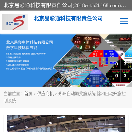
北京易彩通科技有限责任公司(2018ect.b2b168.com)主要提供陕西计时记分系统，全国统一热线：15611947915.北京易彩通科技有限责任公司有一支长期从事智能控制系统研发的高素质的队伍，具有嵌入式系统，视频系统、通信系统、网络系统，体育计时系统的知识和技能。强力打造体育比赛计时计分系统、智能升降旗系统、标准时钟系统、赛事编排及信息发布系统，为用户提供较新的，较廉价的，应用解决方案。
北京易彩通科技有限责任公司
记分系统
游泳计时系统
智能颁奖旗系统
GPS同步时钟系统
计时计分及成绩处理系统
计时记分系统
当前位置：
首页
>
供应商机
> 郑州自动颁奖旗系统 锦州自动升旗控
体育场馆影像采集回放系
游泳馆水下摄影采集救生
制系统
统
系统
标准同步时钟系统
自动升旗系统