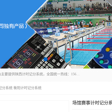
北京易彩通科技有限责任公司(2018ect.b2b168.com)主要提供陕西计时记分系统，全国统一热线：15611947915.北京易彩通科技有限责任公司有一支长期从事智能控制系统研发的高素质的队伍，具有嵌入式系统，视频系统、通信系统、网络系统，体育计时系统的知识和技能。强力打造体育比赛计时计分系统、智能升降旗系统、标准时钟系统、赛事编排及信息发布系统，为用户提供较新的，较廉价的，应用解决方案。
记分系统 衡阳计时记分系统
场馆赛事计时记分系