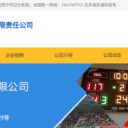
北京易彩通科技有限责任公司(2018ect.b2b168.com)主要提供陕西计时记分系统，全国统一热线：15611947915.北京易彩通科技有限责任公司有一支长期从事智能控制系统研发的高素质的队伍，具有嵌入式系统，视频系统、通信系统、网络系统，体育计时系统的知识和技能。强力打造体育比赛计时计分系统、智能升降旗系统、标准时钟系统、赛事编排及信息发布系统，为用户提供较新的，较廉价的，应用解决方案。
限责任公司
企业视频
公司介绍
公司动态