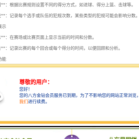
分规则**：根据比赛规则设置不同的得分方式，如进球、得分上篮、击球等。
规系统**：记录每个选手或队伍的犯规次数，某些类型的犯规可能会影响分数
据展示
显示**：在赛场或比赛页面上显示当前的时间和分数。
史记录**：记录比赛的每个回合或每个得分的时间，以便回顾和分析。
理功能
界面**：便于裁判或工作人员快速输入和更新信息。
分析**：提供比赛的统计数据，如投篮、犯规次数等。
性
种设备支持**：能够在不同的设备上使用，如手机、平板、电脑等。
连接**：在线比赛时，能够实时更新并与观众分享数据。
能提升比赛的组织性和观赏性，确保每个参与者都能得到的对待和准确的
呢？