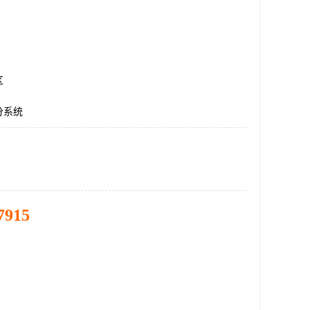
区
分系统
7915