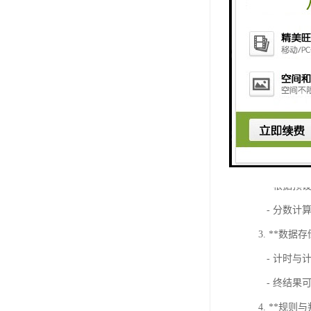
计时记分系
从以下几个
1. **时间记
- 计时器
答题时间。
- 计时可
2. **分数计
- 根据预
- 分数计
3. **数据
- 计时与
- 终结果
4. **规则