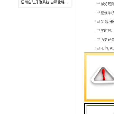
梧州自动升旗系统 自动化程度高 性价比高
- **得
- **犯
### 3. 数
- **实时
- **历
### 4. 管
- **用户
- **统计
### 5. 兼容
- **多
- **网络
这样的系统
步详细说明