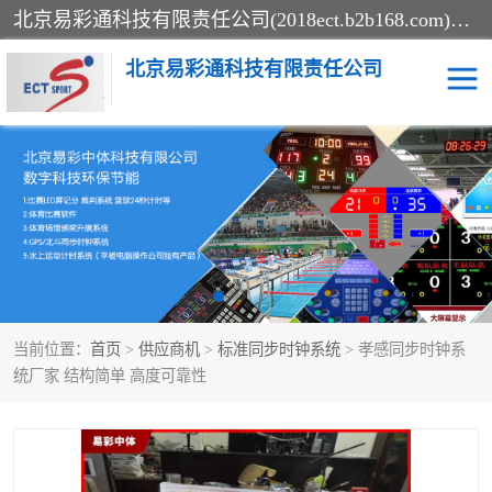
北京易彩通科技有限责任公司(2018ect.b2b168.com)主要提供陕西计时记分系统，全国统一热线：15611947915.北京易彩通科技有限责任公司有一支长期从事智能控制系统研发的高素质的队伍，具有嵌入式系统，视频系统、通信系统、网络系统，体育计时系统的知识和技能。强力打造体育比赛计时计分系统、智能升降旗系统、标准时钟系统、赛事编排及信息发布系统，为用户提供较新的，较廉价的，应用解决方案。
北京易彩通科技有限责任公司
记分系统
游泳计时系统
智能颁奖旗系统
GPS同步时钟系统
计时计分及成绩处理系统
计时记分系统
当前位置：
首页
>
供应商机
>
标准同步时钟系统
> 孝感同步时钟系
体育场馆影像采集回放系
游泳馆水下摄影采集救生
统厂家 结构简单 高度可靠性
统
系统
标准同步时钟系统
自动升旗系统