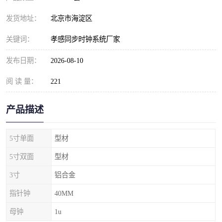
发货地址：
北京市海淀区
关键词：
孝感同步时钟系统厂家
发布日期：
2026-08-10
阅 读 量：
221
产品描述
5寸单面
型材
5寸双面
型材
3寸
铝合金
指针钟
40MM
母钟
1u