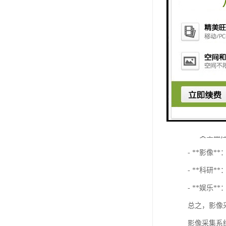
4. **多种
- 支持单
5. **接口支
- 支持多
6. **安全性
- 提供数
### 应用场
- **安全
- **影像
- **科研
- **娱乐
总之，影像
影像采集系