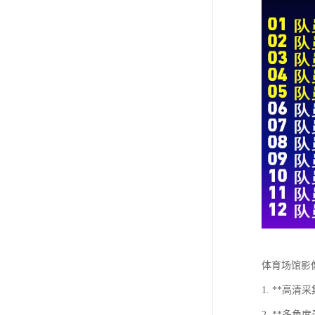
体育场馆影
1. **
2. **