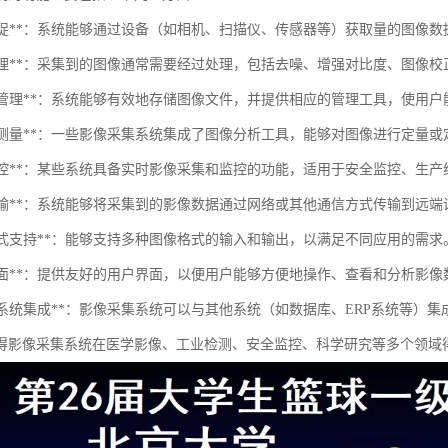
图像捕捉**：系统能够通过设备（如相机、扫描仪、传感器等）获取量的图像数
数据处理**：采集到的图像通常需要经过处理，包括去噪、增强对比度、图像
存储与管理**：系统能够有效地存储图像文件，并提供相应的管理工具，使用
分析与测量**：一些影像采集系统集成了图像分析工具，能够对图像进行定量
实时监控**：某些系统具备实时影像采集和监控的功能，适用于安全监控、生
数据传输**：系统能够将采集到的影像数据通过网络或其他通信方式传输到远
多种格式支持**：能够支持多种图像格式的输入和输出，以满足不同应用的需求
用户界面**：提供友好的用户界面，以便用户能够方便地操作、查看和分析影像
与其他系统集成**：影像采集系统可以与其他系统（如数据库、ERP系统等）
得影像采集系统在医学影像、工业检测、安全监控、科学研究等多个领域