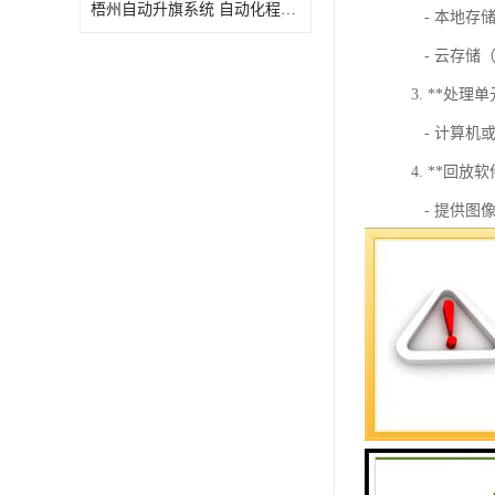
梧州自动升旗系统 自动化程度高 性价比高
- 本地存储
- 云存储
3. **处理单
- 计算机
4. **回放软
- 提供图
### 功能特
1. **量影
- 支持高
2. **实时监
- 可实现
3. **数据
- 提供数