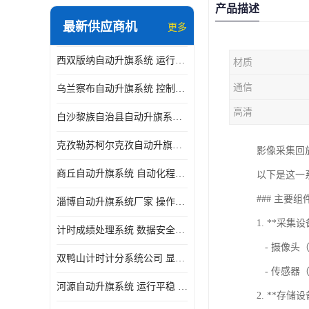
产品描述
最新供应商机
更多
西双版纳自动升旗系统 运行平稳 功能强大
材质
通信
乌兰察布自动升旗系统 控制灵活 设计简单 灵活 提高工作效率
高清
白沙黎族自治县自动升旗系统 操作简单 提高工作效率 安装简单
克孜勒苏柯尔克孜自动升旗系统 运行平稳 安装简单
影像采集回
商丘自动升旗系统 自动化程度高 提高工作效率
以下是这一
### 主要组
淄博自动升旗系统厂家 操作简单 提高工作效率
1. **采集设
计时成绩处理系统 数据安全稳定准确 提升场馆形象 操作简便
- 摄像头
双鸭山计时计分系统公司 显示效果好 提升场馆形象
- 传感器
河源自动升旗系统 运行平稳 设计简单 灵活
2. **存储设